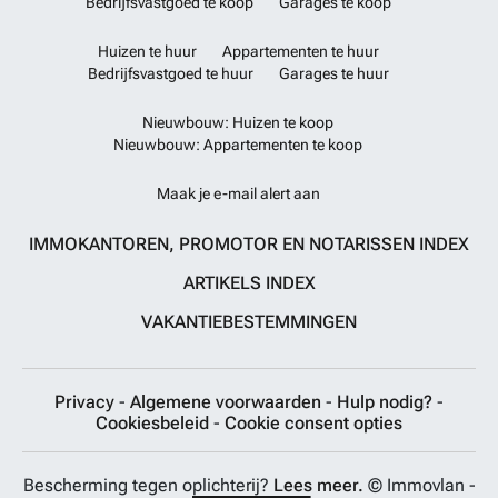
Bedrijfsvastgoed te koop
Garages te koop
Huizen te huur
Appartementen te huur
Bedrijfsvastgoed te huur
Garages te huur
Nieuwbouw: Huizen te koop
Nieuwbouw: Appartementen te koop
Maak je e-mail alert aan
IMMOKANTOREN, PROMOTOR EN NOTARISSEN INDEX
ARTIKELS INDEX
VAKANTIEBESTEMMINGEN
Privacy
-
Algemene voorwaarden
-
Hulp nodig?
-
Cookiesbeleid
-
Cookie consent opties
Bescherming tegen oplichterij?
Lees meer.
© Immovlan -