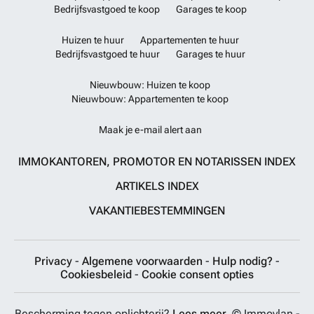
Bedrijfsvastgoed te koop
Garages te koop
Huizen te huur
Appartementen te huur
Bedrijfsvastgoed te huur
Garages te huur
Nieuwbouw: Huizen te koop
Nieuwbouw: Appartementen te koop
Maak je e-mail alert aan
IMMOKANTOREN, PROMOTOR EN NOTARISSEN INDEX
ARTIKELS INDEX
VAKANTIEBESTEMMINGEN
Privacy
-
Algemene voorwaarden
-
Hulp nodig?
-
Cookiesbeleid
-
Cookie consent opties
Bescherming tegen oplichterij?
Lees meer.
© Immovlan -