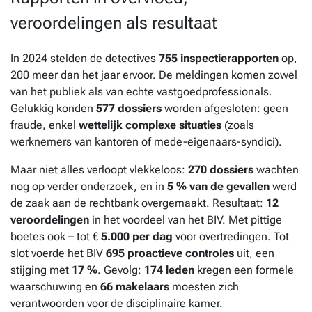
veroordelingen als resultaat
In 2024 stelden de detectives
755 inspectierapporten
op,
200 meer dan het jaar ervoor. De meldingen komen zowel
van het publiek als van echte vastgoedprofessionals.
Gelukkig konden
577 dossiers
worden afgesloten: geen
fraude, enkel
wettelijk complexe situaties
(zoals
werknemers van kantoren of mede-eigenaars-syndici).
Maar niet alles verloopt vlekkeloos:
270 dossiers
wachten
nog op verder onderzoek, en in
5 % van de gevallen
werd
de zaak aan de rechtbank overgemaakt. Resultaat:
12
veroordelingen
in het voordeel van het BIV. Met pittige
boetes ook – tot €
5.000 per dag
voor overtredingen. Tot
slot voerde het BIV
695 proactieve controles
uit, een
stijging met
17 %
. Gevolg:
174 leden
kregen een formele
waarschuwing en
66 makelaars
moesten zich
verantwoorden voor de disciplinaire kamer.