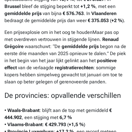
Brussel
bleef de stijging beperkt tot
+1,2 %
, met een
gemiddelde prijs
van bijna
€ 576.763
. In
Vlaanderen
bedraagt de gemiddelde prijs dan weer
€ 375.053
(
+2 %
).
Een prijsexplosie om in het oog te houdenMaar pas op
met overdreven vertrouwen in stijgende lijnen.
Renaud
Grégoire
waarschuwt: “De
gemiddelde prijs
begon na de
eerste drie maanden van 2025 opnieuw te dalen.” De piek
in het begin van het jaar lijkt gelinkt aan het
positieve
effect
van de verlaagde
registratierechten
: sommige
kopers hebben simpelweg gewacht tot januari om toe te
slaan op beter gelegen of gerenoveerde panden.
De provincies: opvallende verschillen
•
Waals-Brabant
: blijft aan de top met gemiddeld
€
444.902
, een stijging met
6,7 %
•
Vlaams-Brabant
:
€ 429.793
(
+1,5 %
)
•
Provincie Luxemburg
:
+17,2 %
, een record meteen