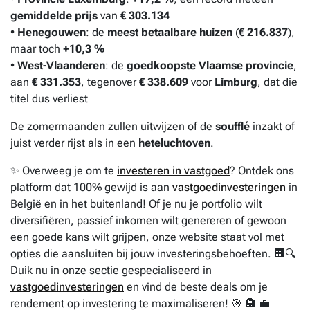
gemiddelde prijs
van
€ 303.134
•
Henegouwen
: de
meest betaalbare huizen
(
€ 216.837
),
maar toch
+10,3 %
•
West-Vlaanderen
: de
goedkoopste Vlaamse provincie
,
aan
€ 331.353
, tegenover
€ 338.609
voor
Limburg
, dat die
titel dus verliest
De zomermaanden zullen uitwijzen of de
soufflé
inzakt of
juist verder rijst als in een
heteluchtoven
.
✨ Overweeg je om te
investeren in vastgoed
? Ontdek ons
platform dat 100% gewijd is aan
vastgoedinvesteringen
in
België en in het buitenland! Of je nu je portfolio wilt
diversifiëren, passief inkomen wilt genereren of gewoon
een goede kans wilt grijpen, onze website staat vol met
opties die aansluiten bij jouw investeringsbehoeften. 🏢🔍
Duik nu in onze sectie gespecialiseerd in
vastgoedinvesteringen
en vind de beste deals om je
rendement op investering te maximaliseren! 🎯 🏦 💼