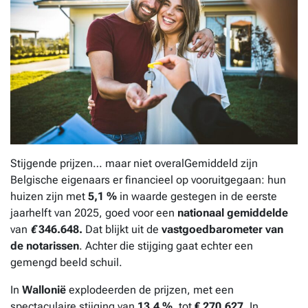
Stijgende prijzen… maar niet overalGemiddeld zijn
Belgische eigenaars er financieel op vooruitgegaan: hun
huizen zijn met
5,1 %
in waarde gestegen in de eerste
jaarhelft van 2025, goed voor een
nationaal gemiddelde
van
€
346.648.
Dat blijkt uit de
vastgoedbarometer van
de notarissen
. Achter die stijging gaat echter een
gemengd beeld schuil.
In
Wallonië
explodeerden de prijzen, met een
spectaculaire stijging van
13,4 %
, tot
€ 270.627
. In