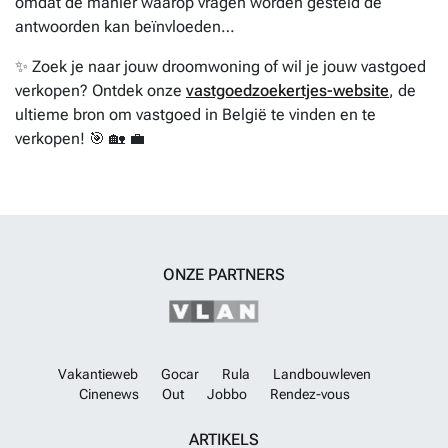
omdat de manier waarop vragen worden gesteld de
antwoorden kan beïnvloeden…
✨ Zoek je naar jouw droomwoning of wil je jouw vastgoed
verkopen? Ontdek onze
vastgoedzoekertjes-website
, de
ultieme bron om vastgoed in België te vinden en te
verkopen! 🎯 🏡 💼
ONZE PARTNERS
Vakantieweb
Gocar
Rula
Landbouwleven
Cinenews
Out
Jobbo
Rendez-vous
ARTIKELS