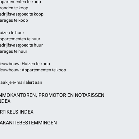
ppartementen te koop
ronden te koop
edrijfsvastgoed te koop
arages te koop
uizen te huur
ppartementen te huur
edrijfsvastgoed te huur
arages te huur
ieuwbouw: Huizen te koop
ieuwbouw: Appartementen te koop
aak je e-mail alert aan
MMOKANTOREN, PROMOTOR EN NOTARISSEN
NDEX
RTIKELS INDEX
AKANTIEBESTEMMINGEN