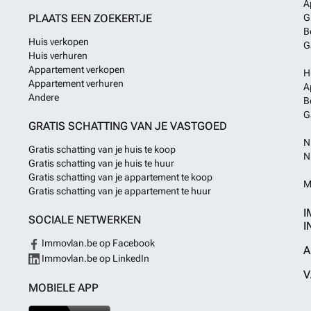
A
PLAATS EEN ZOEKERTJE
G
B
Huis verkopen
G
Huis verhuren
Appartement verkopen
H
Appartement verhuren
A
Andere
B
G
GRATIS SCHATTING VAN JE VASTGOED
N
Gratis schatting van je huis te koop
N
Gratis schatting van je huis te huur
Gratis schatting van je appartement te koop
M
Gratis schatting van je appartement te huur
I
SOCIALE NETWERKEN
I
Immovlan.be op Facebook
A
Immovlan.be op LinkedIn
V
MOBIELE APP