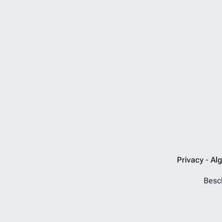
Privacy
-
Al
Besch