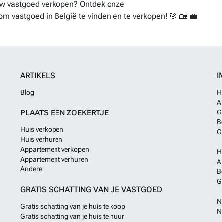
ouw vastgoed verkopen? Ontdek onze
om vastgoed in België te vinden en te verkopen! 🎯 🏡 💼
ARTIKELS
I
Blog
H
A
PLAATS EEN ZOEKERTJE
G
B
Huis verkopen
G
Huis verhuren
Appartement verkopen
H
Appartement verhuren
A
Andere
B
G
GRATIS SCHATTING VAN JE VASTGOED
N
Gratis schatting van je huis te koop
N
Gratis schatting van je huis te huur