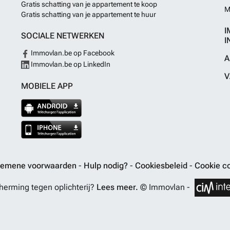
Gratis schatting van je appartement te koop
M
Gratis schatting van je appartement te huur
I
SOCIALE NETWERKEN
I
Immovlan.be op Facebook
A
Immovlan.be op LinkedIn
V
MOBIELE APP
gemene voorwaarden
-
Hulp nodig?
-
Cookiesbeleid
-
Cookie co
erming tegen oplichterij?
Lees meer.
© Immovlan -