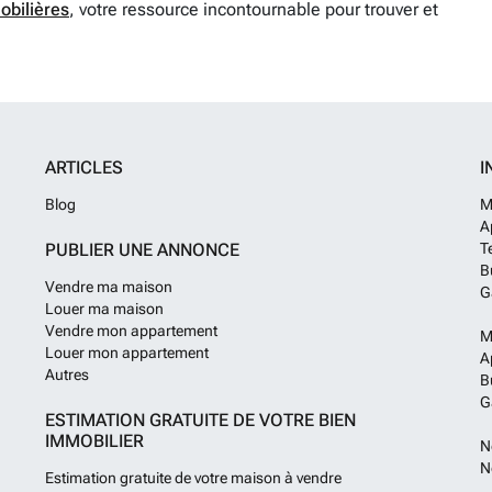
obilières
, votre ressource incontournable pour trouver et
ARTICLES
I
Blog
M
A
PUBLIER UNE ANNONCE
T
B
Vendre ma maison
G
Louer ma maison
Vendre mon appartement
M
Louer mon appartement
A
Autres
B
G
ESTIMATION GRATUITE DE VOTRE BIEN
IMMOBILIER
N
N
Estimation gratuite de votre maison à vendre