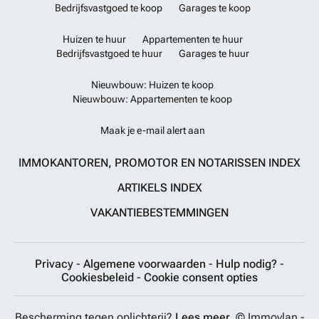
Bedrijfsvastgoed te koop
Garages te koop
Huizen te huur
Appartementen te huur
Bedrijfsvastgoed te huur
Garages te huur
Nieuwbouw: Huizen te koop
Nieuwbouw: Appartementen te koop
Maak je e-mail alert aan
IMMOKANTOREN, PROMOTOR EN NOTARISSEN INDEX
ARTIKELS INDEX
VAKANTIEBESTEMMINGEN
Privacy
-
Algemene voorwaarden
-
Hulp nodig?
-
Cookiesbeleid
-
Cookie consent opties
Bescherming tegen oplichterij?
Lees meer.
© Immovlan -