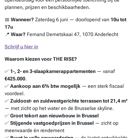
plannen, prijzen en beschikbaarheden.
📅
Wanneer?
Zaterdag 6 juni — doorlopend van
10u tot
17u
📍
Waar?
Fernand Demetskaai 47, 1070 Anderlecht
Schrijf u hier in
Waarom kiezen voor THE RISE?
✅
1-, 2- en 3-slaapkamerappartementen
— vanaf
€425.000
.
✅
Aankoop aan 6% btw mogelijk
— een sterk fiscaal
voordeel.
✅
Zuidoost- en zuidwestgerichte terrassen tot 21,4 m²
— met zicht op het water en de Brusselse skyline.
✅
Groot tekort aan nieuwbouw in Brussel
✅
Stijgende vastgoedprijzen in Brussel
— zicht op
meerwaarde én rendement
✅
Buurt in volle opwaardering
— de laatst ontwikkelde