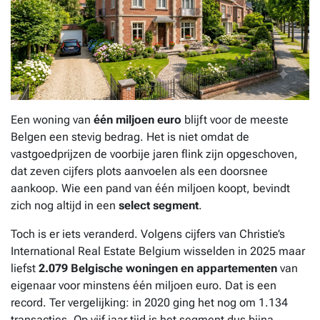
Een woning van
één miljoen euro
blijft voor de meeste
Belgen een stevig bedrag. Het is niet omdat de
vastgoedprijzen de voorbije jaren flink zijn opgeschoven,
dat zeven cijfers plots aanvoelen als een doorsnee
aankoop. Wie een pand van één miljoen koopt, bevindt
zich nog altijd in een
select segment
.
Toch is er iets veranderd. Volgens cijfers van Christie’s
International Real Estate Belgium wisselden in 2025 maar
liefst
2.079 Belgische woningen en appartementen
van
eigenaar voor minstens één miljoen euro. Dat is een
record. Ter vergelijking: in 2020 ging het nog om 1.134
transacties. Op vijf jaar tijd is het segment dus bijna