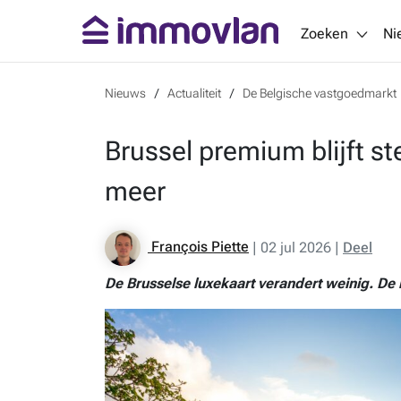
Zoeken
Ni
Nieuws
Actualiteit
De Belgische vastgoedmarkt
Brussel premium blijft st
meer
François Piette
|
02 jul 2026
|
Deel
De Brusselse luxekaart verandert weinig. De