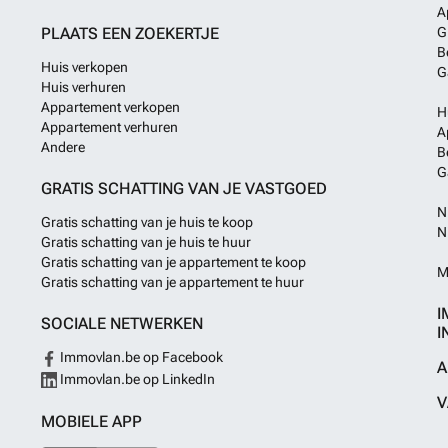
A
PLAATS EEN ZOEKERTJE
G
B
Huis verkopen
G
Huis verhuren
Appartement verkopen
H
Appartement verhuren
A
Andere
B
G
GRATIS SCHATTING VAN JE VASTGOED
N
Gratis schatting van je huis te koop
N
Gratis schatting van je huis te huur
Gratis schatting van je appartement te koop
M
Gratis schatting van je appartement te huur
I
SOCIALE NETWERKEN
I
Immovlan.be op Facebook
A
Immovlan.be op LinkedIn
V
MOBIELE APP