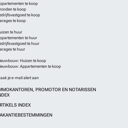
ppartementen te koop
ronden te koop
edrijfsvastgoed te koop
arages te koop
uizen te huur
ppartementen te huur
edrijfsvastgoed te huur
arages te huur
ieuwbouw: Huizen te koop
ieuwbouw: Appartementen te koop
aak je e-mail alert aan
MMOKANTOREN, PROMOTOR EN NOTARISSEN
NDEX
RTIKELS INDEX
AKANTIEBESTEMMINGEN