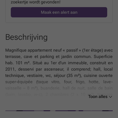
zoekertje wordt gevonden!
Maak een alert aan
Beschrijving
Magnifique appartement neuf « passif » (1er étage) avec
terrasse, cave et parking et jardin commun. Superficie
hab. 101 m². Situé au 1er d'un immeuble, construit en
2011, desservi par ascenseur, il comprend; hall, local
technique, vestiaire, wc, séjour (35 m²), cuisine ouverte
super-équipée (taque vitro, four, frigo, hotte, lave-
vaisselle – 8 m²), buanderie, hall de nuit, salle de bain
(bain, lavabo, w-c), 2 chambres (2 x 10 m²), terrasse
Toon alles
(13,5 m²). Chauffage central électrique – isolation
performante – ventilation double flux – triple vitrage –
pompe à chaleur pour eau chaude – Excellente situation,