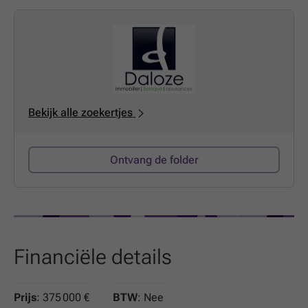
bordé par le Ravel. N25, gares (Ottignies et Nivelles) et
bus (ligne n°19 Nivelles-Ottignies) à proximité.
Provision charges mensuelles: 75 euros (communs,
ascenseur) - Libre
Bekijk alle zoekertjes
Ontvang de folder
Financiële details
Prijs
: 375 000 €
BTW
: Nee