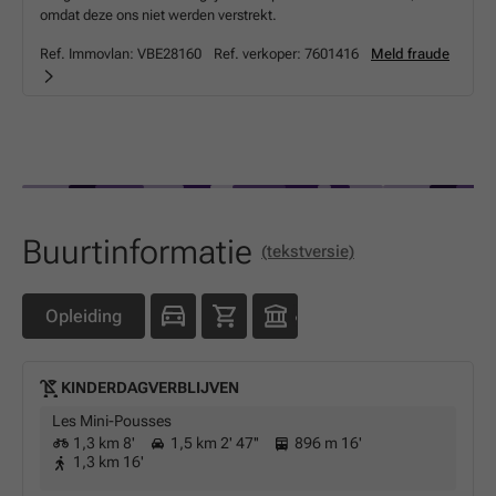
omdat deze ons niet werden verstrekt.
Ref. Immovlan:
VBE28160
Ref. verkoper:
7601416
Meld fraude
Buurtinformatie
(tekstversie)
Opleiding
KINDERDAGVERBLIJVEN
Les Mini-Pousses
1,3 km 8'
1,5 km 2' 47''
896 m 16'
1,3 km 16'