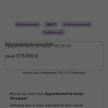
3
slaapkamer(s)
138
m²
1
parkeerplaats(en)
1
badkamer(s)
Map temporarily unavailable
Appartement te koop
VBE28160
375 000 €
Vanaf
Avenue des Combattants 132 5
1470 Genappe
Ben je op zoek naar
Appartement te koop -
Genappe
?
Ontvang een e-mail wanneer er een nieuw