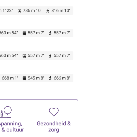
 1' 22''
736 m 10'
816 m 10'
60 m 54''
557 m 7'
557 m 7'
60 m 54''
557 m 7'
557 m 7'
668 m 1'
545 m 8'
666 m 8'
spanning,
Gezondheid &
 & cultuur
zorg