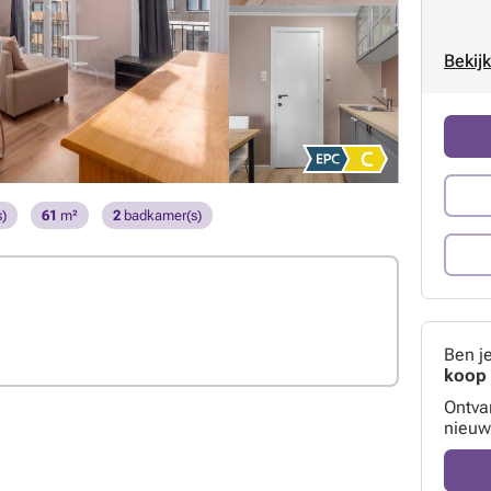
Bekijk
)
61
m²
2
badkamer(s)
Ben j
koop 
Ontva
nieuw