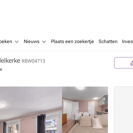
oeken
Nieuws
Plaats een zoekertje
Schatten
Inves
delkerke
RBW04713
ke