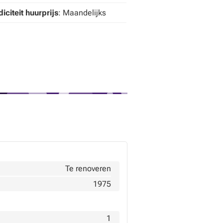
iciteit huurprijs
: Maandelijks
g nog voor een bezoek en ontdek de
Te renoveren
1975
1