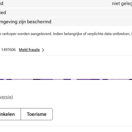
id
niet gele
ied
omgeving zijn beschermd
verkoper werden aangeleverd. Indien belangrijke of verplichte data ontbreken, 
:
1497606
Meld fraude
versie)
nkelen
Toerisme