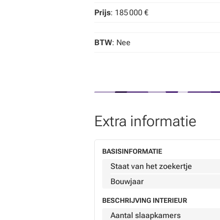
• Twee badkamers
Prijs
: 185 000 €
• EPC-label C
• Mogelijkheid tot opsplitsing in 2 un
• Interessante vraagprijs in verhoudi
BTW
: Nee
Ben je op zoek naar een renovatie
mogelijkheden van dit appartement
JOUW DROOMAPPARTEMENT. ZO 
Extra informatie
BASISINFORMATIE
Staat van het zoekertje
Bouwjaar
BESCHRIJVING INTERIEUR
Aantal slaapkamers