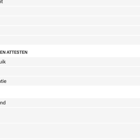
nt
EN ATTESTEN
uik
atie
end