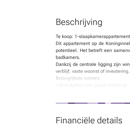
Beschrijving
Te koop: 1-slaapkamerappartement i
Dit appartement op de Koninginnel
potentieel. Het betreft een samenv
badkamers.
Dankzij de centrale ligging zijn w
verblijf, vaste woonst of investering.
Belangrijkste ruimtes:
• Woonkamer met goede lichtinval
• Functionele keuken
• 1 slaapkamer
• 2 badkamers met douche en wasta
Extra troeven:
Financiële details
• Centrale ligging in Middelkerke
• Op wandelafstand van de Zeedijk