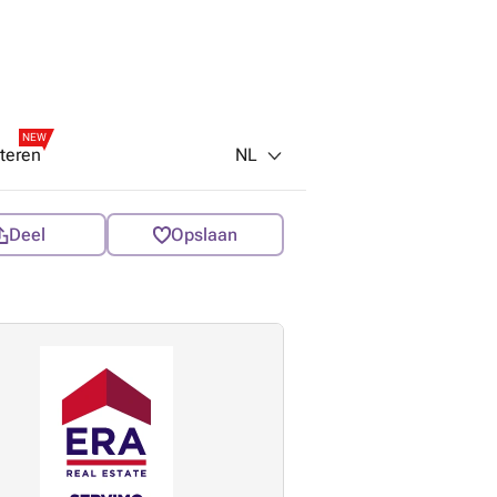
NEW
NL
teren
Deel
Opslaan