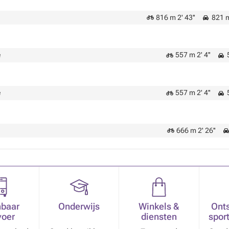
816 m 2' 43''
821 m
e
557 m 2' 4''
5
e
557 m 2' 4''
5
666 m 2' 26''
baar
Onderwijs
Winkels &
Ont
voer
diensten
sport