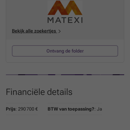
vervoer, met een nieuw buurtpark als groene buur.Meer
info via
www.matexi.be/vetex
of bel naar
Tel
.
Bekijk alle zoekertjes
Ontvang de folder
Financiële details
Prijs
: 290 700 €
BTW van toepassing?
: Ja