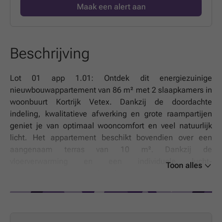
Maak een alert aan
Beschrijving
Lot 01 app 1.01: Ontdek dit energiezuinige
nieuwbouwappartement van 86 m² met 2 slaapkamers in
woonbuurt Kortrijk Vetex. Dankzij de doordachte
indeling, kwalitatieve afwerking en grote raampartijen
geniet je van optimaal wooncomfort en veel natuurlijk
licht. Het appartement beschikt bovendien over een
aangenaam terras van 10 m². Dankzij de
vloerverwarming en een individuele lucht-
Toon alles
waterwarmtepomp geniet je van een aangenaam
binnenklimaat en een laag energieverbruik.Kortrijk Vetex
is een duurzame, groene woonbuurt op de historische
Vetex-site, vlak bij het stadscentrum. Je woont er op
wandelafstand van winkels, horeca, cultuur en openbaar