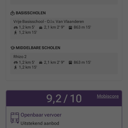
BASISSCHOLEN
Vrije Basisschool - O.l.v. Van Vlaanderen
1,2 km 5'
2,1 km 2' 9''
863 m 15'
1,2 km 15'
MIDDELBARE SCHOLEN
Rhizo 2
1,2 km 5'
2,1 km 2' 9''
863 m 15'
1,2 km 15'
9,2 / 10
Mobiscore
Openbaar vervoer
Uitstekend aanbod