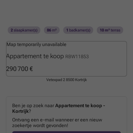
2
slaapkamer(s)
86
m²
1
badkamer(s)
10 m²
terras
Map temporarily unavailable
Appartement te koop
RBW11853
290 700 €
Vetexpad 2
8500 Kortrijk
Ben je op zoek naar
Appartement te koop -
Kortrijk
?
Ontvang een e-mail wanneer er een nieuw
zoekertje wordt gevonden!