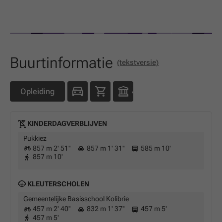
Buurtinformatie
(tekstversie)
Opleiding
KINDERDAGVERBLIJVEN
Pukkiez
857 m 2' 51''
857 m 1' 31''
585 m 10'
857 m 10'
KLEUTERSCHOLEN
Gemeentelijke Basisschool Kolibrie
457 m 2' 40''
832 m 1' 37''
457 m 5'
457 m 5'