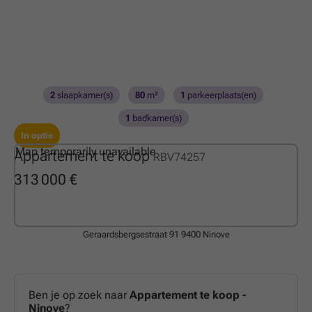
2
slaapkamer(s)
80
m²
1
parkeerplaats(en)
1
badkamer(s)
In optie
Map temporarily unavailable
Appartement te koop
RBV74257
313 000 €
Geraardsbergsestraat 91
9400 Ninove
Ben je op zoek naar
Appartement te koop -
Ninove
?