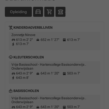
Opleiding
KINDERDAGVERBLIJVEN
Zonnetje Ninove
613 m 2' 2''
652 m 1' 27''
613 m 7'
613 m 7'
KLEUTERSCHOLEN
Vrije Basisschool - Hartencollege Basisonderwijs .
Onderwijslaan
643 m 2' 9''
643 m 1' 20''
503 m 7'
643 m 8'
BASISSCHOLEN
Vrije Basisschool - Hartencollege Basisonderwijs .
Onderwijslaan
643 m 2' 9''
643 m 1' 20''
503 m 7'