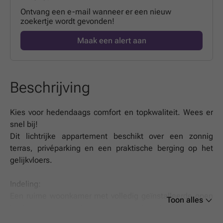
Ontvang een e-mail wanneer er een nieuw
zoekertje wordt gevonden!
Maak een alert aan
Beschrijving
Kies voor hedendaags comfort en topkwaliteit. Wees er
snel bij!
Dit lichtrijke appartement beschikt over een zonnig
terras, privéparking en een praktische berging op het
gelijkvloers.
Indeling:
Een ruime woonkamer met volledig geïnstalleerde open
Toon alles
keuken, een zonnig terras, wasruimte/berging, apart
toilet, douchekamer en twee volwaardige slaapkamers.