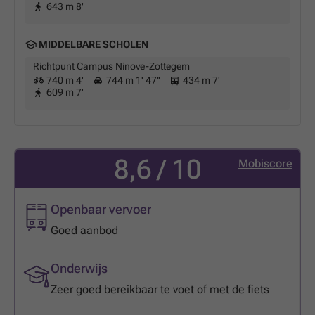
643 m 8'
MIDDELBARE SCHOLEN
Richtpunt Campus Ninove-Zottegem
740 m 4'
744 m 1' 47''
434 m 7'
609 m 7'
8,6 / 10
Mobiscore
Openbaar vervoer
Goed aanbod
Onderwijs
Zeer goed bereikbaar te voet of met de fiets