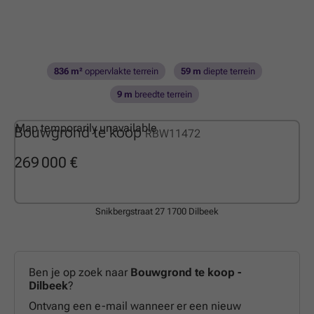
836 m²
oppervlakte terrein
59 m
diepte terrein
9 m
breedte terrein
Map temporarily unavailable
Bouwgrond te koop
RBW11472
269 000 €
Snikbergstraat 27
1700 Dilbeek
Ben je op zoek naar
Bouwgrond te koop -
Dilbeek
?
Ontvang een e-mail wanneer er een nieuw