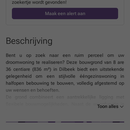
zoekertje wordt gevonden!
Maak een alert aan
Beschrijving
Bent u op zoek naar een ruim perceel om uw
droomwoning te realiseren? Deze bouwgrond van 8 are
36 centiare (836 m²) in Dilbeek biedt een uitstekende
gelegenheid om een stijlvolle ééngezinswoning in
halfopen bebouwing te bouwen, volledig afgestemd op
uw wensen en behoeften.
De grond combineert een aantrekkelijke ligging met
flexibele bouwmogelijkheden. Naast de woonfunctie is
Toon alles
het eveneens toegestaan om een complementaire
activiteit, zoals een kantoorruimte of een vrij beroep, in
de woning onder te brengen. Ideaal voor wie wonen en