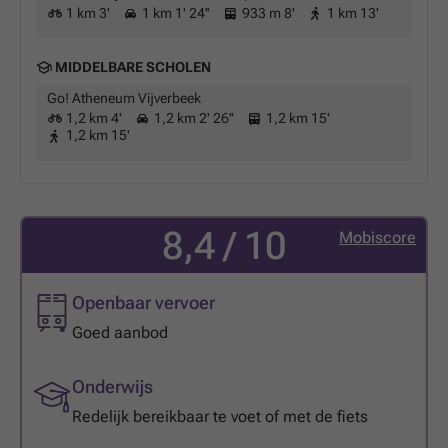
1 km 3'
1 km 1' 24''
933 m 8'
1 km 13'
MIDDELBARE SCHOLEN
Go! Atheneum Vijverbeek
1,2 km 4'
1,2 km 2' 26''
1,2 km 15'
1,2 km 15'
8,4 / 10
Mobiscore
Openbaar vervoer
Goed aanbod
Onderwijs
Redelijk bereikbaar te voet of met de fiets