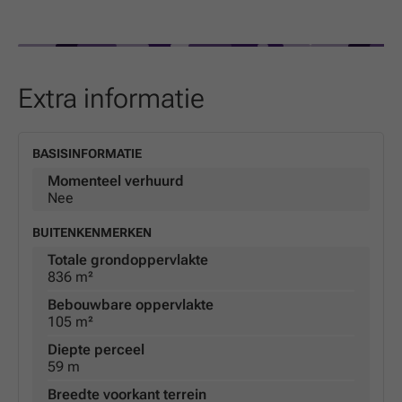
Brussel, scholen, winkels en openbaar vervoer vormt dit
perceel een uitstekende uitvalsbasis voor gezinnen en
zelfstandigen.
Een unieke kans om uw woonproject op maat te
Extra informatie
realiseren in het geliefde Dilbeek.
BASISINFORMATIE
Momenteel verhuurd
Nee
BUITENKENMERKEN
Totale grondoppervlakte
836 m²
Bebouwbare oppervlakte
105 m²
Diepte perceel
59 m
Breedte voorkant terrein