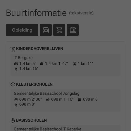
Buurtinformatie
(tekstversie)
Opleiding
KINDERDAGVERBLIJVEN
'T Bergske
1,4 km 5'
1,4 km 1' 47''
1 km 11'
1,4 km 16'
KLEUTERSCHOLEN
Gemeentelijke Basisschool Jongslag
698 m 2' 30''
698 m 1' 16''
698 m 8'
698 m 8'
BASISSCHOLEN
Gemeentelijke Basisschool 'T Keperke