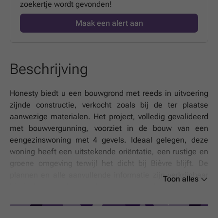
zoekertje wordt gevonden!
Maak een alert aan
Beschrijving
Honesty biedt u een bouwgrond met reeds in uitvoering
zijnde constructie, verkocht zoals bij de ter plaatse
aanwezige materialen. Het project, volledig gevalideerd
met bouwvergunning, voorziet in de bouw van een
eengezinswoning met 4 gevels. Ideaal gelegen, deze
woning heeft een uitstekende oriëntatie, een rustige en
groene omgeving terwijl het dicht bij Bièvre blijft. De
plannen en alle aanvullende informatie zijn verkrijgbaar
Toon alles
bij de Honesty Agency. Neem voor een bezoek contact
met ons op via 0061 / 29.24.14.