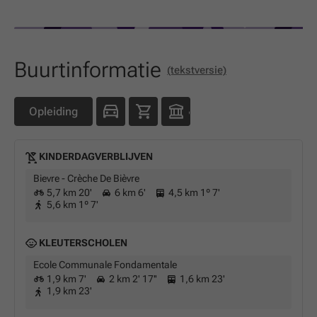
Buurtinformatie
(tekstversie)
Opleiding
KINDERDAGVERBLIJVEN
Bievre - Crèche De Bièvre
5,7 km 20'
6 km 6'
4,5 km 1º 7'
5,6 km 1º 7'
KLEUTERSCHOLEN
Ecole Communale Fondamentale
1,9 km 7'
2 km 2' 17''
1,6 km 23'
1,9 km 23'