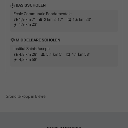
BASISSCHOLEN
Ecole Communale Fondamentale
1,9 km 7'
2 km 2' 17''
1,6 km 23'
1,9 km 23'
MIDDELBARE SCHOLEN
Institut Saint-Joseph
4,8 km 28'
5,1 km 5'
4,1 km 58'
4,8 km 58'
Grond te koop in Bièvre