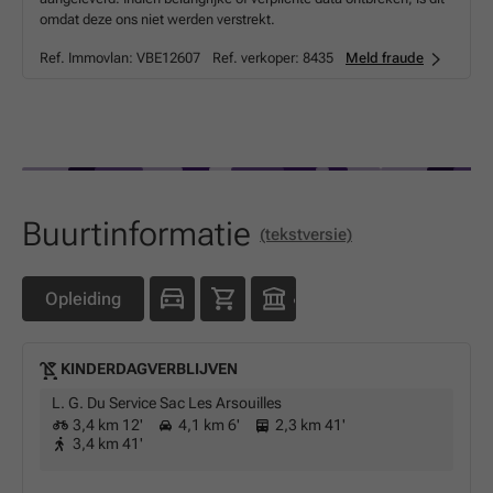
omdat deze ons niet werden verstrekt.
Ref. Immovlan:
VBE12607
Ref. verkoper:
8435
Meld fraude
Buurtinformatie
(tekstversie)
Opleiding
KINDERDAGVERBLIJVEN
L. G. Du Service Sac Les Arsouilles
3,4 km 12'
4,1 km 6'
2,3 km 41'
3,4 km 41'