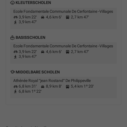
KLEUTERSCHOLEN
Ecole Fondamentale Communale De Cerfontaine -Villages
3,9 km 22'
4,6 km 6'
2,7 km 47'
3,9 km 47'
BASISSCHOLEN
Ecole Fondamentale Communale De Cerfontaine -Villages
3,9 km 22'
4,6 km 6'
2,7 km 47'
3,9 km 47'
MIDDELBARE SCHOLEN
Athénée Royal "jean Rostand" De Philippeville
6,8 km 31'
8,9 km 8'
5,4 km 1º 20'
6,8 km 1º 22'