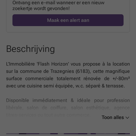
Ontvang een e-mail wanneer er een nieuw
zoekertje wordt gevonden!
Maak een alert aan
Beschrijving
L'Immobilière 'Flash Horizon' vous propose à la location
sur la commune de Trazegnies (6183), cette magnifique
surface commerciale totalement rénovée de +/-80m²
avec une cuisine semi équipée, w.c. séparé & terrasse.
Disponible immédiatement & idéale pour profession
libérale, salon de coiffure, salon esthétique, agence
titres-services ou tout autre commerce.
Toon alles
Le bien se compose notamment d'une grande surface