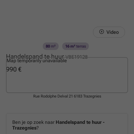
Video
80
m²
16 m²
terras
Handelspand te huur
VBE19128
Map temporarily unavailable
990 €
Rue Rodolphe Delval 21
6183 Trazegnies
Ben je op zoek naar
Handelspand te huur -
Trazegnies
?