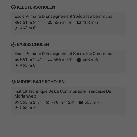
KLEUTERSCHOLEN
Ecole Primaire D'Enseignement Spécialisé Communal
561 m 2' 41''
556 m 59''
463 m 6'
463 m 6'
BASISSCHOLEN
Ecole Primaire D'Enseignement Spécialisé Communal
561 m 2' 41''
556 m 59''
463 m 6'
463 m 6'
MIDDELBARE SCHOLEN
Institut Technique De La Communaute Francaise De
Morlanwelz
563 m 2' 7''
770 m 1' 24''
563 m 7'
563 m 7'