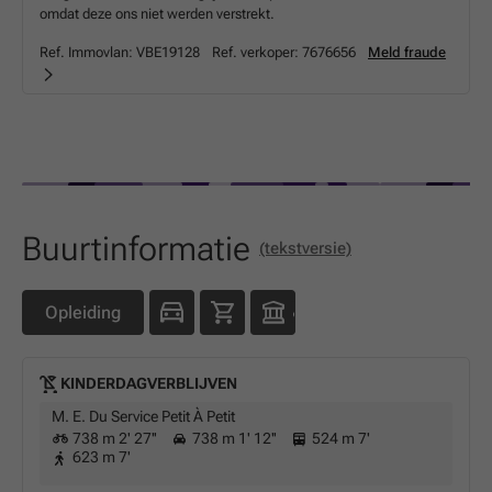
omdat deze ons niet werden verstrekt.
Ref. Immovlan:
VBE19128
Ref. verkoper:
7676656
Meld fraude
Buurtinformatie
(tekstversie)
Opleiding
KINDERDAGVERBLIJVEN
M. E. Du Service Petit À Petit
738 m 2' 27''
738 m 1' 12''
524 m 7'
623 m 7'