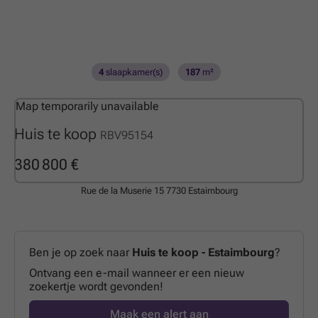
4
slaapkamer(s)
187
m²
Map temporarily unavailable
Huis te koop
RBV95154
380 800 €
Rue de la Muserie 15
7730 Estaimbourg
Ben je op zoek naar
Huis te koop - Estaimbourg
?
Ontvang een e-mail wanneer er een nieuw
zoekertje wordt gevonden!
Maak een alert aan