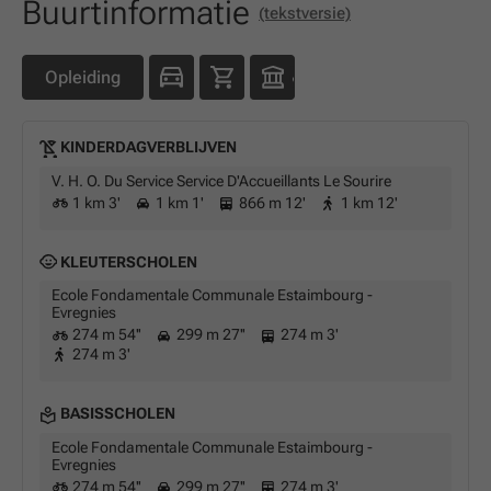
Buurtinformatie
(tekstversie)
Opleiding
KINDERDAGVERBLIJVEN
V. H. O. Du Service Service D'Accueillants Le Sourire
1 km 3'
1 km 1'
866 m 12'
1 km 12'
KLEUTERSCHOLEN
Ecole Fondamentale Communale Estaimbourg -
Evregnies
274 m 54''
299 m 27''
274 m 3'
274 m 3'
BASISSCHOLEN
Ecole Fondamentale Communale Estaimbourg -
Evregnies
274 m 54''
299 m 27''
274 m 3'