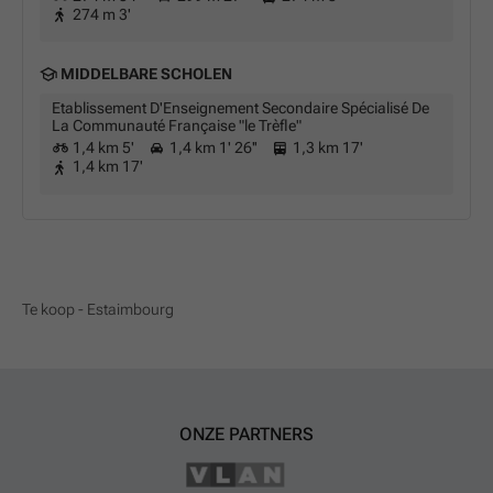
274 m 3'
MIDDELBARE SCHOLEN
Etablissement D'Enseignement Secondaire Spécialisé De
La Communauté Française "le Trèfle"
1,4 km 5'
1,4 km 1' 26''
1,3 km 17'
1,4 km 17'
Te koop - Estaimbourg
ONZE PARTNERS