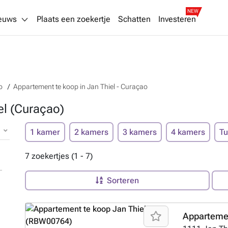
NEW
euws
Plaats een zoekertje
Schatten
Investeren
o
Appartement te koop in Jan Thiel - Curaçao
el (Curaçao)
1 kamer
2 kamers
3 kamers
4 kamers
Tu
7 zoekertjes (1 - 7)
Sorteren
Appartemen