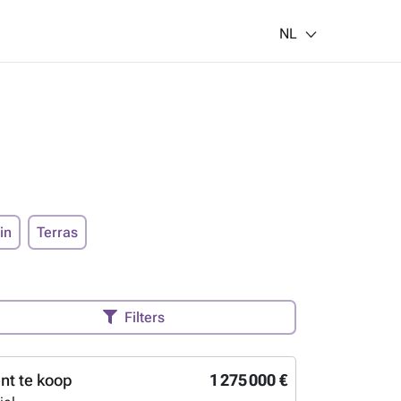
NL
in
Terras
Filters
t te koop
1 275 000 €