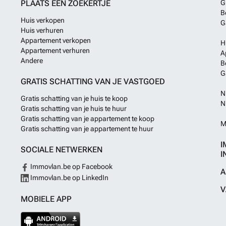
PLAATS EEN ZOEKERTJE
G
modernde keuken
B
hoogwaardige Eu
Huis verkopen
G
de hal bereikt 
Huis verhuren
gastenbadkamer
Appartement verkopen
H
aansluitingen e
Appartement verhuren
luxe ensuite b
A
Andere
moderne en ener
B
woonklimaat.De
G
GRATIS SCHATTING VAN JE VASTGOED
Europees sanita
Ervaar de sensa
N
Gratis schatting van je huis te koop
comfort van bad
N
Gratis schatting van je huis te huur
topmerken, ges
Gratis schatting van je appartement te koop
porche geniet u
M
Gratis schatting van je appartement te huur
Caribische buit
berging, gelege
I
parkeerplaats b
SOCIALE NETWERKEN
I
Luxury Apartmen
Immovlan.be op Facebook
materialen zijn
A
Immovlan.be op LinkedIn
aantrekkingskr
kwaliteit.Naast 
V
de Luxury Apart
MOBIELE APP
Omdat uw een ap
één van DE toer
appartement geh