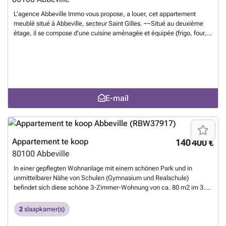
L'agence Abbeville Immo vous propose, a louer, cet appartement
meublé situé à Abbeville, secteur Saint Gilles. ~~Situé au deuxième
étage, il se compose d'une cuisine aménagée et équipée (frigo, four,
plaque électrique, hotte), une pièce de vie avec un espace nuit, et une
salle d'eau avec wc.
Meer weten?
E-mail
Appartement te koop
140 400 €
80100
Abbeville
In einer gepflegten Wohnanlage mit einem schönen Park und in
unmittelbarer Nähe von Schulen (Gymnasium und Realschule)
befindet sich diese schöne 3-Zimmer-Wohnung von ca. 80 m2 im 3.
Stock ohne Aufzug. Es besteht aus einer Eingangshalle, die in ein
helles Wohnzimmer mit Zugang zu einem nach Süden ausgerichteten
2
slaapkamer(s)
Balkon führt ideal, um sonnige Tage zu genießen. Außerdem finden
Sie hier eine Einbauküche, zwei Schlafzimmer, ein Duschbad, ein