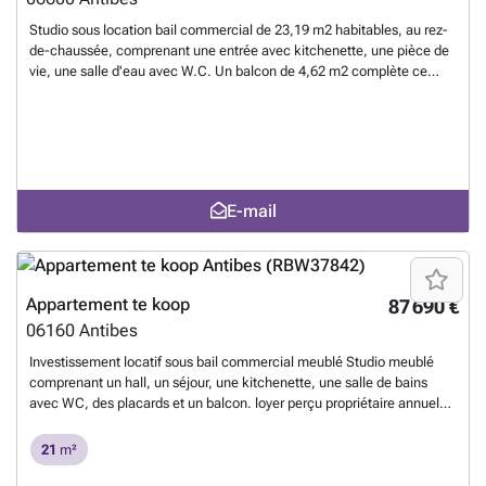
Studio sous location bail commercial de 23,19 m2 habitables, au rez-
de-chaussée, comprenant une entrée avec kitchenette, une pièce de
vie, une salle d'eau avec W.C. Un balcon de 4,62 m2 complète ce
bien. Loyer perçu annuel (HT) 5758 EUR Versement des loyers
Mensuel Indexation loyer ILC (Annuel) Charges de copropriété
(bailleur) 114 EUR Taxe foncière annuelle (montant de la dernière TF
connue) 163 EUR Bail commercial du 01/01/2017 au 31/12/2027 -
Loyer réglé mensuellement à terme échu Pour plus d'informations
contactez Patrim Riviera tel ### Bénéficiez de notre pôle dédié à
E-mail
l'achat : service courtage en financement , gestion locative,
accompagnement juridique et fiscal.
Meer weten?
Appartement te koop
87 690 €
06160
Antibes
Investissement locatif sous bail commercial meublé Studio meublé
comprenant un hall, un séjour, une kitchenette, une salle de bains
avec WC, des placards et un balcon. loyer perçu propriétaire annuel
HT 4 998 EUR charges annuelles de copropriété 0 EUR T Taxe foncière
209 EUR Autres charges Fonds de Travaux ALUR Montant 111 EUR
21
m²
Echeance du bail le 30/09/2033 Nouveau bail a pris effet le 1er
octobre 2024 pour une durée de 9 ans. Des travaux de rénovation de