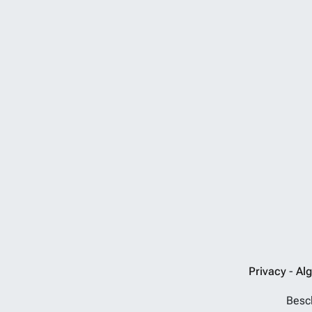
Privacy
-
Al
Besch