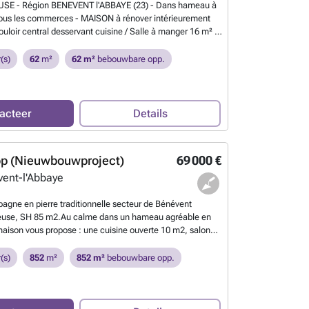
USE - Région BENEVENT l'ABBAYE (23) - Dans hameau à
tous les commerces - MAISON à rénover intérieurement
uloir central desservant cuisine / Salle à manger 16 m² -
er étage : palier 11 m² - 2 chambres 11 & 12 m² -
etour - Le tout sur 427 m² de terrain - Tél. ### ou
(s)
62
m²
62 m²
bebouwbare opp.
en?
acteer
Details
op (Nieuwbouwproject)
69 000 €
ent-l'Abbaye
gne en pierre traditionnelle secteur de Bénévent
reuse, SH 85 m2.Au calme dans un hameau agréable en
 maison vous propose : une cuisine ouverte 10 m2, salon
5 m2, entrée derrière 9 m2, par un bel escalier en bois à
s chambres, donc au 1er étage 2 chambres (11 m2 et 9 m2)
(s)
852
m²
852 m²
bebouwbare opp.
 bain avec cabine de douche et meuble avec lavabo 7 m2
mbre au grenier aménagé et isolé 14 m2 (loi carrez). La
bles vitrages, toiture isolé et bon état, chauffage au bois
ballon de chauffe eau de 200l, une cave, une espèce de