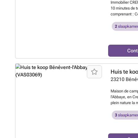
Immobilier CRE
10 minutes de 
comprenant : Co
Salon 12 m² - 1
Dépendance en r
2
slaapkamer
###
Meer wet
Cont
Huis te ko
23210
Bénév
Maison de campa
l'Abbaye, en C
plein nature la
avec cheminée 2
l'étage 3 belle
3
slaapkamer
et une salle de
et une 3eme cha
maison a des dou
et électrique, 