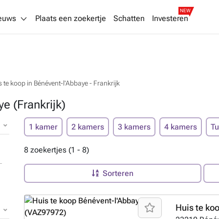
NEW
euws
Plaats een zoekertje
Schatten
Investeren
 te koop in Bénévent-l'Abbaye - Frankrijk
e (Frankrijk)
1 kamer
2 kamers
3 kamers
4 kamers
Tu
8 zoekertjes (1 - 8)
Sorteren
Huis te ko