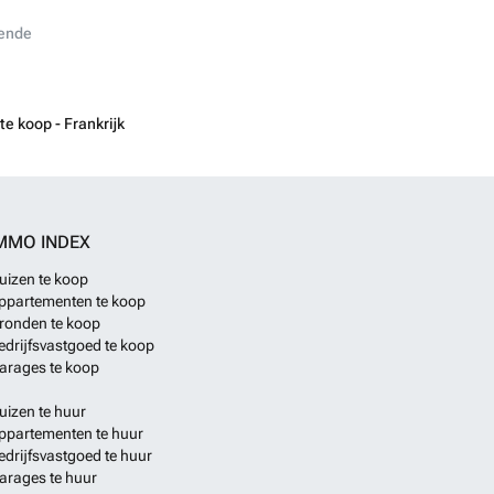
n nearly 500 m ² of ground, they dispose of a delightful
garden, sported and without opposite. Sanitation by
ende
he sewer. Your contact: Monique BULTS - tél : ###
Meer
e koop - Frankrijk
MMO INDEX
uizen te koop
ppartementen te koop
ronden te koop
edrijfsvastgoed te koop
arages te koop
uizen te huur
ppartementen te huur
edrijfsvastgoed te huur
arages te huur