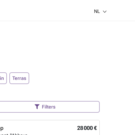
NL
in
Terras
Filters
op
28 000 €