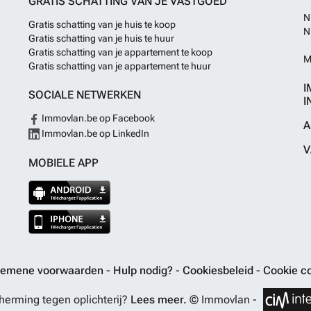
GRATIS SCHATTING VAN JE VASTGOED
N
Gratis schatting van je huis te koop
N
Gratis schatting van je huis te huur
Gratis schatting van je appartement te koop
M
Gratis schatting van je appartement te huur
I
SOCIALE NETWERKEN
I
Immovlan.be op Facebook
A
Immovlan.be op LinkedIn
V
MOBIELE APP
gemene voorwaarden
-
Hulp nodig?
-
Cookiesbeleid
-
Cookie co
erming tegen oplichterij?
Lees meer.
© Immovlan -