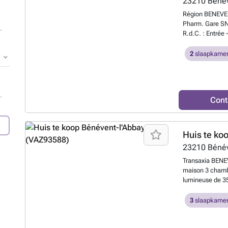
23210
Bénév
Région BENEVEN
Pharm. Gare SNC
R.d.C. : Entrée 
Palier - 2 cham
weten?
2
slaapkamer
Cont
Huis te ko
23210
Bénév
Transaxia BENE
maison 3 chamb
lumineuse de 35
et 2 WC’s. Il y 
autre rue et ac
3
slaapkamer
vous trouvez tr
accès au grenie