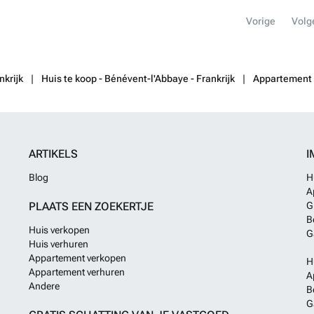
rooms. The set o
well sheltered 
Vorige
Volg
everything in t
weten?
nkrijk
Huis te koop - Bénévent-l'Abbaye - Frankrijk
Appartement t
ARTIKELS
I
Blog
H
A
PLAATS EEN ZOEKERTJE
G
B
Huis verkopen
G
Huis verhuren
Appartement verkopen
H
Appartement verhuren
A
Andere
B
G