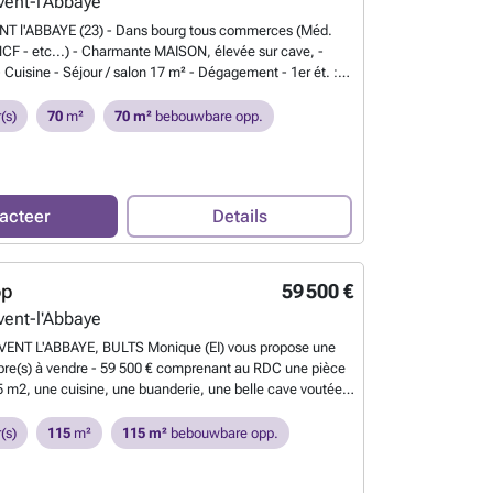
ent-l'Abbaye
T l'ABBAYE (23) - Dans bourg tous commerces (Méd.
F - etc...) - Charmante MAISON, élevée sur cave, -
- Cuisine - Séjour / salon 17 m² - Dégagement - 1er ét. :
bres - Salle d'eau / WC - Grenier - Tél. ### - ###
Meer
(s)
70
m²
70 m²
bebouwbare opp.
acteer
Details
op
59 500 €
ent-l'Abbaye
VENT L'ABBAYE, BULTS Monique (EI) vous propose une
re(s) à vendre - 59 500 € comprenant au RDC une pièce
 m2, une cuisine, une buanderie, une belle cave voutée
a un charmant cours derrière la maison qui donne sur une
cès au garage attenant de la maison. Au premier étage
(s)
115
m²
115 m²
bebouwbare opp.
ois belles chambres avec une grande salle de bain et
r. La maison possède des fenêtres et des portes double