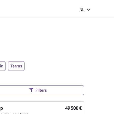
NL
in
Terras
Filters
op
49 500 €