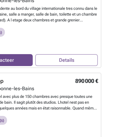
onne-les-Bains
ente au bord du village internationale tres connu dans le
sine, salle a manger, salle de bain, toilette et un chambre
ied). A l etage deux chambres et grande grenier
ve et garage. Chauffage central fioul. Petit cour derrière
/ potager a deux pas (l autre coté de la route). La route qui
)
plein verdure et les bois du village. Idéal pour des
eten?
acteer
Details
op
890 000 €
onne-les-Bains
l avec plus de 150 chambres avec presque toutes une
de bain. Il sagit plutôt des studios. Lhotel nest pas en
 quelques années mais en état raisonnable. Quand même
 prévoir. Lhotel a 3 etages accessible par ascenseur ou
 des chambres, il-y-a des autres salles qui étaient utiliser
s)
massage (il-y-a aussi un sauna) ou pour la restauration.
cuisine. Cest le plus grande hotel dans le coin a coté dune