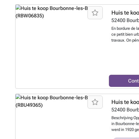
il peut devenir
de potentiel au
Huis te ko
52400
Bourb
En bordure de la
ce petit bien u
travaux. On pén
volume pouvant 
conduit à l' éta
dun plancher en
nouvelle chemin
donne, par une p
municipal. Cett
Cont
très privé origi
paraît moderne
complète le log
lumineux, où se
Huis te ko
possibilités de
52400
Bourb
Malgré sa situat
intime et calme
Beschrijving Op
nécessaires, fa
in Bourbonne-le
werd in 1920 geb
pand beschikt 