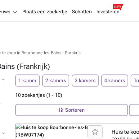
NEW
euws
Plaats een zoekertje
Schatten
Investeren
s te koop in Bourbonne-les-Bains - Frankrijk
ains (Frankrijk)
1 kamer
2 kamers
3 kamers
4 kamers
Tu
10 zoekertjes (1 - 10)
Sorteren
Huis te ko