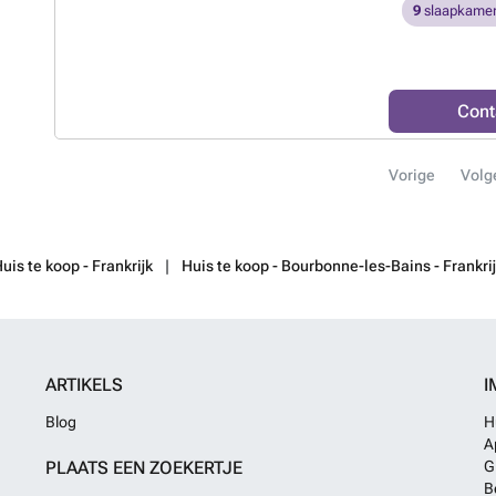
een aparte badk
9
slaapkamer
dit herenhuis o
over een kelder
de voorzijde van
gazon en een ter
Cont
uitzicht op de r
uitgebaadt als 
Clévacances hee
Vorige
Volg
de inrichting, 
bovendien opgen
accommodatie bi
379.000,-, alles
geïnteresseerd
uis te koop - Frankrijk
Huis te koop - Bourbonne-les-Bains - Frankri
ARTIKELS
I
Blog
H
A
PLAATS EEN ZOEKERTJE
G
B