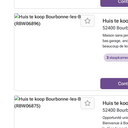
Cont
supplémentaire o
Ici aussi, les p
chambre, se trou
étage supérieur
Huis te ko
dêtre aménagés,
52400
Bourb
dispose égaleme
complété par de
Maison sans jar
peut être transf
bas garage, anc
de vacances ou u
beaucoup de les
village, doté d
cuisine, salle d
chambres a rafr
3
slaapkamer
habiter.
Meer w
Cont
Huis te ko
52400
Bourb
Opportunité uni
Bienvenue à Bou