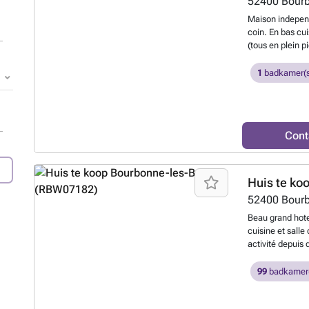
52400
Bourb
Maison independ
coin. En bas cui
(tous en plein p
aménageable. Ca
et jardin/ verger
1
badkamer(s
vous menez dans 
chiens.
Meer w
Cont
Huis te ko
52400
Bourb
Beau grand hote
cuisine et salle 
activité depuis
il-y-a travaux a
escalier. A part
99
badkamer(
comme salle de 
Il-y-a aussi un 