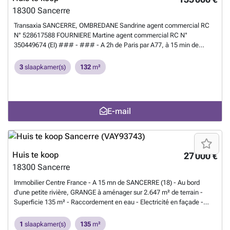
18300
Sancerre
Transaxia SANCERRE, OMBREDANE Sandrine agent commercial RC
N° 528617588 FOURNIERE Martine agent commercial RC N°
350449674 (EI) ### - ### - A 2h de Paris par A77, à 15 min de
Sancerre, à 3 km des commerces de proximité (Boulangerie,
supérette, pharmacie, cabinet médical, garage et station service),
3
slaapkamer(s)
132
m²
l'agence vous propose un pavillon tout confort de 132 m²élevé sur
sous/sol total comprenant entrée, séjour avec accès terrasse, cuisine
aménagée, 3 chambres, salle de douche, WC. Au sous/sol , garage
pour 2 voitures, chaufferie, bureau et cuisine d'été aménagée avec
E-mail
accès sur terrasse. Egalement grenier aménageable. Beau jardin
autour clos et arboré de 1 500 m², portail automatique. Très bon état
général avec des pièces vastes et lumineuses. A visiter rapidement
!
Meer weten?
Huis te koop
27 000 €
18300
Sancerre
Immobilier Centre France - A 15 mn de SANCERRE (18) - Au bord
d'une petite rivière, GRANGE à aménager sur 2.647 m² de terrain -
Superficie 135 m² - Raccordement en eau - Electricité en façade -
Fbarice Bretouleix ###
Meer weten?
1
slaapkamer(s)
135
m²