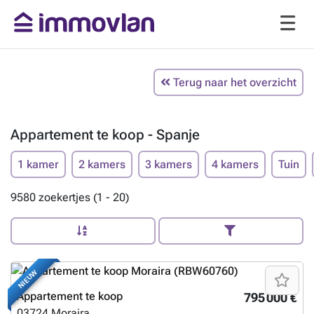
Terug naar het overzicht
Appartement te koop - Spanje
1 kamer
2 kamers
3 kamers
4 kamers
Tuin
9580 zoekertjes (1 - 20)
NIEUW
Appartement te koop
795 000 €
03724
Moraira