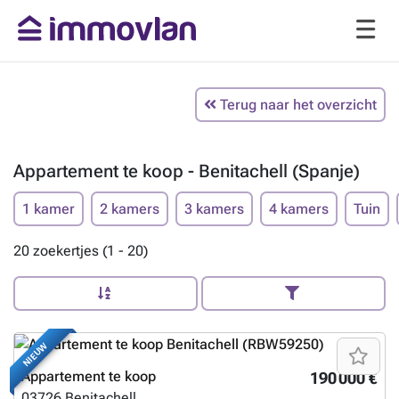
Terug naar het overzicht
Appartement te koop - Benitachell (Spanje)
1 kamer
2 kamers
3 kamers
4 kamers
Tuin
20 zoekertjes (1 - 20)
NIEUW
Appartement te koop
190 000 €
03726
Benitachell