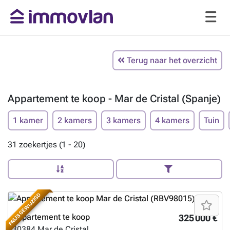
Terug naar het overzicht
Appartement te koop - Mar de Cristal (Spanje)
1 kamer
2 kamers
3 kamers
4 kamers
Tuin
31 zoekertjes (1 - 20)
PRIJS GEWIJZIGD
Appartement te koop
325 000 €
30384
Mar de Cristal