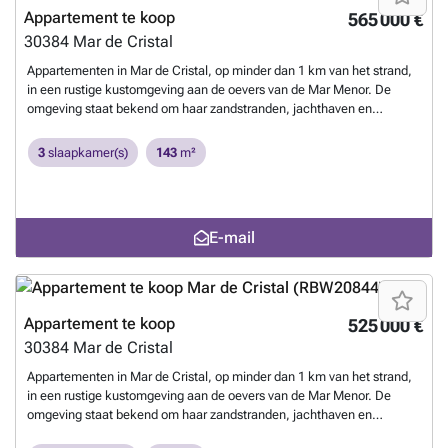
Appartement te koop
565 000 €
30384
Mar de Cristal
Appartementen in Mar de Cristal, op minder dan 1 km van het strand,
in een rustige kustomgeving aan de oevers van de Mar Menor. De
omgeving staat bekend om haar zandstranden, jachthaven en
mogelijkheden voor watersporten. Restaurants, barretjes en
dagelijkse voorzieningen bevinden zich nabij. Cartagena ligt op
3
slaapkamer(s)
143
m²
ongeveer 25 minuten rijden en biedt bijkomende mogelijkheden op het
gebied van cultuur, winkelen en gastronomie.Het wooncomplex
bestaat uit appartementen met 3 slaapkamers. Lichte leefruimtes
sluiten op natuurlijke wijze aan op de buitenruimtes en creëren
E-mail
aangename plekken voor het dagelijkse leven en tijd met familie en
vrienden. De gelijkvloerse appartementen beschikken over ruime
terrassen, terwijl de woningen op de bovenste verdieping voorzien zijn
van een dakterras dat extra ruimte biedt om te ontspannen in de zon
en van de omgeving te genieten.Elke woning beschikt over
Appartement te koop
525 000 €
elektrotoestellen, pre-installatie airco, vloerverwarming in de
30384
Mar de Cristal
badkamers, elektrische rolluiken in de slaapkamers, een
parkeerplaats en een berging. Deze voorzieningen dragen het hele
Appartementen in Mar de Cristal, op minder dan 1 km van het strand,
jaar door bij aan comfort en gebruiksgemak.De gemeenschappelijke
in een rustige kustomgeving aan de oevers van de Mar Menor. De
ruimtes zijn opgebouwd rond een groot gemeenschappelijk zwembad,
omgeving staat bekend om haar zandstranden, jachthaven en
omringd door tropisch aangelegde tuinen met natuurlijk gras en
mogelijkheden voor watersporten. Restaurants, barretjes en