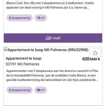
Blanca Zuid. Een villa met 3 slaapkamers en 2 badkamers. Unieke
aspecten van deze woning in Mil Palmeras zijn o.a. haven op
wandelafstand, parkeerplaats, gemeenschappelijk zwembad,
voorzieningen op wandelafstand, fietsafstand strand, wandelafstand
3
slaapkamer(s)
15
m²
strand, gemeenschappelijke tuin.
Meer weten?
E-mail
Appartement te koop
620 000 €
03191
Mil Palmeras
Appartementen met 2 slaapkamers aan het strand en zeezicht in Pilar
de la HoradadaMil Palmeras, aan de zuidelijke Costa Blanca, is een
gewilde kustbestemming die bekendstaat om zijn fijne zandstranden,
mediterrane klimaat en bruisende levensstijl. Het gebied biedt een
ruime keuze aan restaurants, strandbars, sportfaciliteiten en
2
slaapkamer(s)
80
m²
schilderachtige promenades, waardoor het ideaal is voor zowel
vakantiegangers als vaste bewoners.Appartementen te koop in Pilar
de la Horadada bevinden zich op 0,25 km van het strand, 0,3 km van