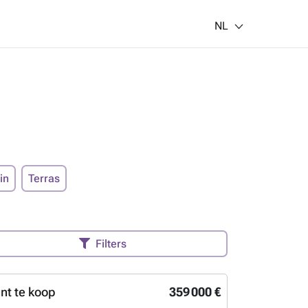
NL
in
Terras
Filters
t te koop
359 000 €