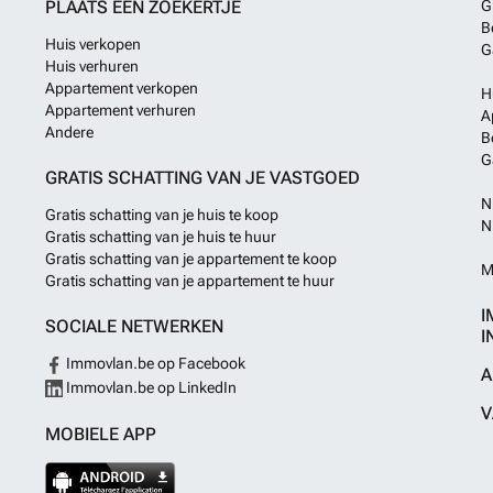
PLAATS EEN ZOEKERTJE
G
B
Huis verkopen
G
Huis verhuren
Appartement verkopen
H
Appartement verhuren
A
Andere
B
G
GRATIS SCHATTING VAN JE VASTGOED
N
Gratis schatting van je huis te koop
N
Gratis schatting van je huis te huur
Gratis schatting van je appartement te koop
M
Gratis schatting van je appartement te huur
I
SOCIALE NETWERKEN
I
Immovlan.be op Facebook
A
Immovlan.be op LinkedIn
V
MOBIELE APP