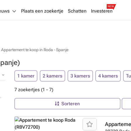
NEW
euws
Plaats een zoekertje
Schatten
Investeren
Appartement te koop in Roda - Spanje
panje)
1 kamer
2 kamers
3 kamers
4 kamers
Tu
7 zoekertjes (1 - 7)
Sorteren
Appartemen