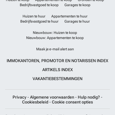
natuurgebieden van Andalusië. Mis deze kans niet om eigenaar te
Bedrijfsvastgoed te koop
Garages te koop
worden van dit stukje paradijs in het hart van het Spaanse platteland.
Neem vandaag nog contact met ons op om een bezichtiging in te
Huizen te huur
Appartementen te huur
plannen en ontdek wat deze prachtige woning voor jou kan
Bedrijfsvastgoed te huur
Garages te huur
betekenen.
Meer weten?
Nieuwbouw: Huizen te koop
Nieuwbouw: Appartementen te koop
Maak je e-mail alert aan
IMMOKANTOREN, PROMOTOR EN NOTARISSEN INDEX
ARTIKELS INDEX
VAKANTIEBESTEMMINGEN
Privacy
-
Algemene voorwaarden
-
Hulp nodig?
-
Cookiesbeleid
-
Cookie consent opties