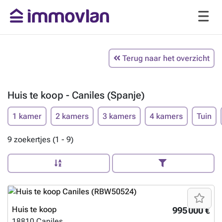
Terug naar het overzicht
Huis te koop - Caniles (Spanje)
1 kamer
2 kamers
3 kamers
4 kamers
Tuin
9 zoekertjes (1 - 9)
Huis te koop
995 000 €
18810
Caniles