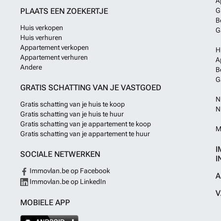
A
PLAATS EEN ZOEKERTJE
G
B
Huis verkopen
G
Huis verhuren
Appartement verkopen
H
Appartement verhuren
A
Andere
B
G
GRATIS SCHATTING VAN JE VASTGOED
N
Gratis schatting van je huis te koop
N
Gratis schatting van je huis te huur
Gratis schatting van je appartement te koop
M
Gratis schatting van je appartement te huur
I
SOCIALE NETWERKEN
I
Immovlan.be op Facebook
A
Immovlan.be op LinkedIn
V
MOBIELE APP