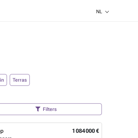
NL
in
Terras
Filters
op
1 084 000 €