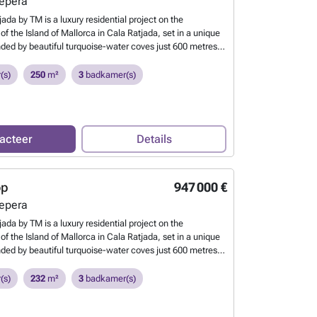
epera
ada by TM is a luxury residential project on the
of the Island of Mallorca in Cala Ratjada, set in a unique
nded by beautiful turquoise-water coves just 600 metres
 Cala Ratjada. The residential features different types of
our needs: Three bedroom, three bathroom semi-
(s)
250
m²
3
badkamer(s)
; three bedroom, four bathroom semi-detached villas with
d two bedroom, two bathroom bungalows. Luz de Cala
ill also boast fantastic communal areas including a pool,
est areas. All homes include their own parking space and
acteer
Details
 for electric vehicles as standard. Promotion available
5.
Meer weten?
op
947 000 €
epera
ada by TM is a luxury residential project on the
of the Island of Mallorca in Cala Ratjada, set in a unique
nded by beautiful turquoise-water coves just 600 metres
 Cala Ratjada. The residential features different types of
our needs: Three bedroom, three bathroom semi-
(s)
232
m²
3
badkamer(s)
; three bedroom, four bathroom semi-detached villas with
d two bedroom, two bathroom bungalows. Luz de Cala