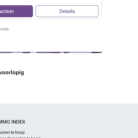
ill also boast fantastic communal areas including a pool,
est areas. All homes include their own parking space and
acteer
Details
 for electric vehicles as standard. Promotion available
5.
Meer weten?
ende
 voorlopig
MMO INDEX
uizen te koop