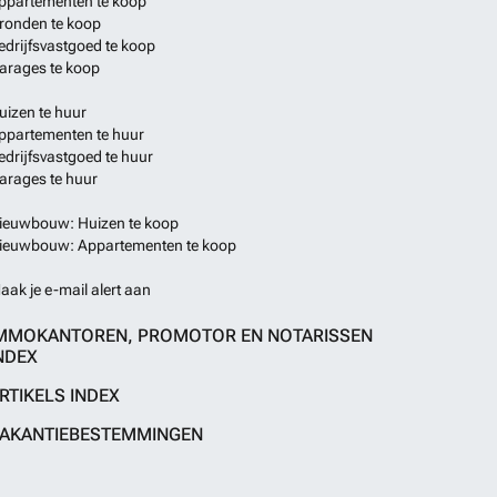
ppartementen te koop
ronden te koop
edrijfsvastgoed te koop
arages te koop
uizen te huur
ppartementen te huur
edrijfsvastgoed te huur
arages te huur
ieuwbouw: Huizen te koop
ieuwbouw: Appartementen te koop
aak je e-mail alert aan
MMOKANTOREN, PROMOTOR EN NOTARISSEN
NDEX
RTIKELS INDEX
AKANTIEBESTEMMINGEN