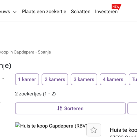
NEW
euws
Plaats een zoekertje
Schatten
Investeren
 koop in Capdepera - Spanje
nje)
1 kamer
2 kamers
3 kamers
4 kamers
Tu
2 zoekertjes (1 - 2)
Sorteren
Huis te ko