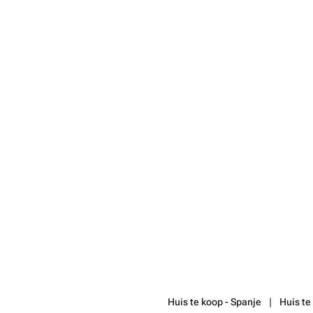
Huis te koop - Spanje
Huis te