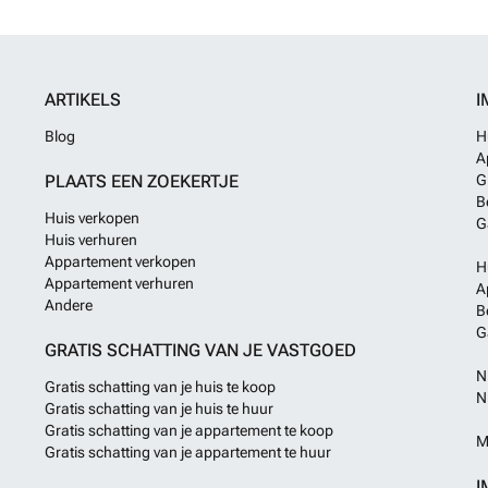
nieuwe villa in
contact met ons
genieten van de 
ARTIKELS
I
Blog
H
A
PLAATS EEN ZOEKERTJE
G
B
Huis verkopen
G
Huis verhuren
Appartement verkopen
H
Appartement verhuren
A
Andere
B
G
GRATIS SCHATTING VAN JE VASTGOED
N
Gratis schatting van je huis te koop
N
Gratis schatting van je huis te huur
Gratis schatting van je appartement te koop
M
Gratis schatting van je appartement te huur
I