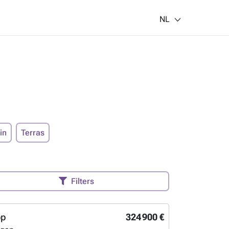
NL
in
Terras
Filters
op
324 900 €