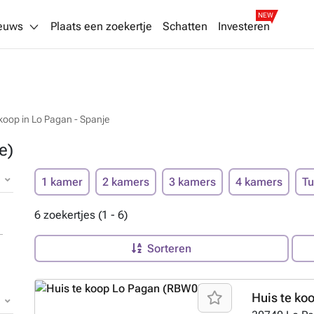
NEW
euws
Plaats een zoekertje
Schatten
Investeren
 koop in Lo Pagan - Spanje
e)
1 kamer
2 kamers
3 kamers
4 kamers
Tu
6 zoekertjes (1 - 6)
Sorteren
Huis te ko