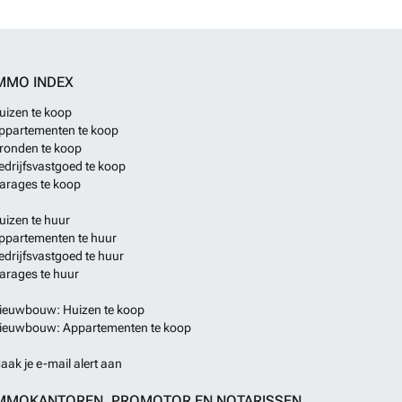
 San Pedro del Pinatar te reserveren. Neem vandaag nog
 op om een bezichtiging te regelen en te beginnen met
mediterrane levensstijl die u verdient.
Meer weten?
MMO INDEX
uizen te koop
ppartementen te koop
ronden te koop
edrijfsvastgoed te koop
arages te koop
uizen te huur
ppartementen te huur
edrijfsvastgoed te huur
arages te huur
ieuwbouw: Huizen te koop
ieuwbouw: Appartementen te koop
aak je e-mail alert aan
MMOKANTOREN, PROMOTOR EN NOTARISSEN