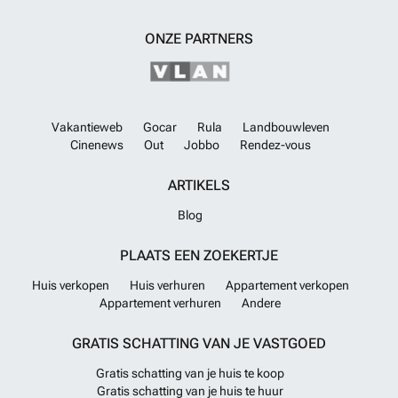
van deze villa's omvat comfort zoals vloerverwarming in de
woonkamer en badkamers, airconditioning, LED-verlichting in de
ONZE PARTNERS
woonkamer, inbouwkasten en complete badkamers. Het
buitenontwerp is traditioneler, met natuurstenen gevels en een
zwembad, aangelegde tuin met irrigatiesysteem en
parkeergelegenheid op het terrein.Afhankelijk van de fase van de
bouw, en tegen een meerprijs, is het mogelijk om de afwerkingen aan
te passen met een keuze aan opties, en extra upgrades toe te voegen,
Vakantieweb
Gocar
Rula
Landbouwleven
zoals zonnepanelen bijvoorbeeld.
Meer weten?
Cinenews
Out
Jobbo
Rendez-vous
ARTIKELS
Blog
PLAATS EEN ZOEKERTJE
Huis verkopen
Huis verhuren
Appartement verkopen
Appartement verhuren
Andere
GRATIS SCHATTING VAN JE VASTGOED
Gratis schatting van je huis te koop
Gratis schatting van je huis te huur