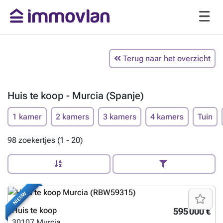
Terug naar het overzicht
Huis te koop - Murcia (Spanje)
1 kamer
2 kamers
3 kamers
4 kamers
Tuin
98 zoekertjes (1 - 20)
NIEUW
Huis te koop
595 000 €
30107
Murcia