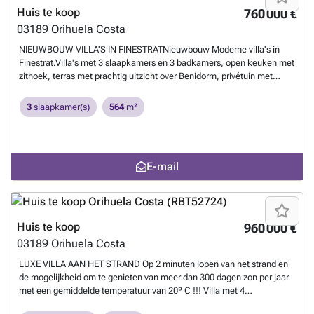
Huis te koop
760 000 €
03189
Orihuela Costa
NIEUWBOUW VILLA'S IN FINESTRATNieuwbouw Moderne villa's in
Finestrat.Villa's met 3 slaapkamers en 3 badkamers, open keuken met
zithoek, terras met prachtig uitzicht over Benidorm, privétuin met
zwembad en parkeerplaats.Het is ontworpen als een volledig
beloopbare ruimte met binnen- en buitenpaden die onafhankelijke
3
slaapkamer(s)
564
m²
toegang bieden tot elke verdieping. Dit ontwerp biedt verschillende
perspectieven op het architectonische complex en de omgeving, met
de zee en Sierra Cortina als schilderachtige achtergrond.De
hoofdingang van de villa ligt aan de onderkant van het perceel, met
E-mail
voldoende parkeergelegenheid voor twee voertuigen. Een waterpartij
met loungestoelen leidt je naar de begane grond, die wordt
gekenmerkt door brede muren versierd met metselwerk. Vanuit de
woonkamer loopt een terras naadloos door, mogelijk gemaakt door
een groot openslaand raam. Houten luiken op gemetselde muren
Huis te koop
960 000 €
zorgen voor een gedeeltelijk overdekte buitenruimte voor extra
03189
Orihuela Costa
comfort.Het zwembad, met aquamarijne tinten en een bekleding van
gresiet, grenst aan een bestrating van antislip porseleinen tegels met
LUXE VILLA AAN HET STRAND Op 2 minuten lopen van het strand en
een houtachtig uiterlijk. Deze ruimte bevat ook een barbecueplaats
de mogelijkheid om te genieten van meer dan 300 dagen zon per jaar
die kan worden aangepast aan de behoeften van de gebruiker, met
met een gemiddelde temperatuur van 20º C !!! Villa met 4
toegang vanaf een verharde zone door het natuurlijke terrein.Finestrat
slaapkamers en 4 badkamers, van alle gemakken voorzien. Gebouwd