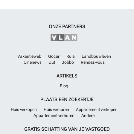
baai in Calpe. De kustweg erheen is zeker de moeite waard met een
aantal spectaculaire uitzichten.~ ~ Moraira ligt ongeveer 1 uur 15
minuten ten noorden van de A7 vanaf de luchthaven van Alicante en is
dus vrij gemakkelijk te bereiken. Het is ongeveer dezelfde afstand of
iets minder naar het zuiden vanaf de luchthaven van Valencia.
Meer
ONZE PARTNERS
weten?
Vakantieweb
Gocar
Rula
Landbouwleven
Cinenews
Out
Jobbo
Rendez-vous
ARTIKELS
Blog
PLAATS EEN ZOEKERTJE
Huis verkopen
Huis verhuren
Appartement verkopen
Appartement verhuren
Andere
GRATIS SCHATTING VAN JE VASTGOED