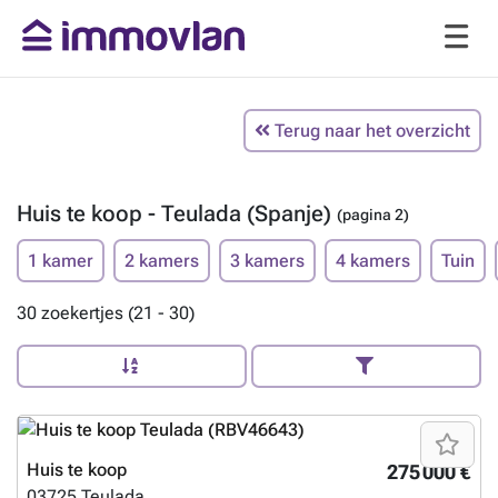
Terug naar het overzicht
Huis te koop - Teulada (Spanje)
(pagina 2)
1 kamer
2 kamers
3 kamers
4 kamers
Tuin
30 zoekertjes (21 - 30)
Huis te koop
275 000 €
03725
Teulada