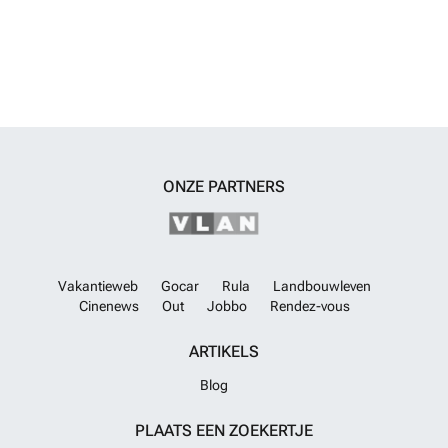
ontspannen op het strand, hier vind je de perfecte balans tussen vrije
tijd en ontspanning.Bouw je ToekomstDit perceel is meer dan zomaar
een kavel; het is de kans om je dromen te bouwen en te leven. Het
vertegenwoordigt ongetwijfeld een ideaal toevluchtsoord om te
genieten van de mediterrane levensstijl die je altijd al hebt gewild. Stel
je voor dat je elke ochtend wakker wordt met het zonlicht, omringd
door de rust en schoonheid die alleen Jávea kan bieden. Het is tijd om
je visie werkelijkheid te laten worden en de volgende stap te zetten
naar je nieuwe thuis!
Meer weten?
ONZE PARTNERS
Vakantieweb
Gocar
Rula
Landbouwleven
Cinenews
Out
Jobbo
Rendez-vous
ARTIKELS
Blog
PLAATS EEN ZOEKERTJE