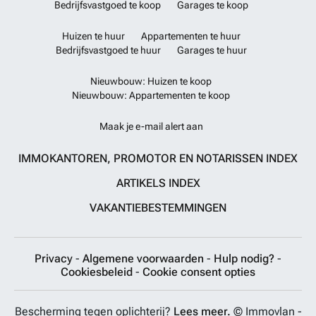
Bedrijfsvastgoed te koop
Garages te koop
Huizen te huur
Appartementen te huur
Bedrijfsvastgoed te huur
Garages te huur
Nieuwbouw: Huizen te koop
Nieuwbouw: Appartementen te koop
Maak je e-mail alert aan
IMMOKANTOREN, PROMOTOR EN NOTARISSEN INDEX
ARTIKELS INDEX
VAKANTIEBESTEMMINGEN
Privacy
-
Algemene voorwaarden
-
Hulp nodig?
-
Cookiesbeleid
-
Cookie consent opties
Bescherming tegen oplichterij?
Lees meer.
© Immovlan -