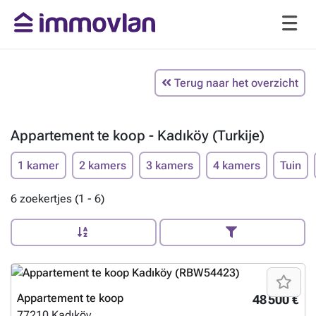
Terug naar het overzicht
Appartement te koop - Kadıköy (Turkije)
1 kamer
2 kamers
3 kamers
4 kamers
Tuin
6 zoekertjes (1 - 6)
Appartement te koop
48 500 €
77210
Kadıköy