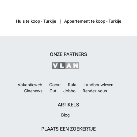
afwerking en duurzame bouwmaterialen. Dit kan bijdragen aan laag
energieverbruik en een aangenaam wooncomfort. De maandelijkse
prijs vermeldt een vaste waarde zonder bijkomende btw, wat relevant
Huis te koop - Turkije
Appartement te koop - Turkije
is voor de financiële planning van potentiële kopers. Gelegen in
Kadıköy, binnen de regio Yalova Merkez in Turkije, bevindt dit
appartement zich in een gebied dat bekend staat om zijn levendige
sfeer en goede bereikbaarheid binnen de stad. Hoewel specifieke
lokale kenmerken of voorzieningen niet gespecificeerd zijn, biedt de
locatie Kadıköy doorgaans een combinatie van stedelijke voordelen
ONZE PARTNERS
met nabijheid van diverse faciliteiten en diensten. Voor verdere
informatie of het plannen van een bezoek, nodigen wij
geïnteresseerden uit contact op te nemen met de verkoper via
referentie 133087 of Immovlan nummer RBW29552. Deze eigendom
is een interessante keuze voor wie wil investeren in
Vakantieweb
Gocar
Rula
Landbouwleven
nieuwbouwvastgoed binnen deze regio.
Meer weten?
Cinenews
Out
Jobbo
Rendez-vous
ARTIKELS
Blog
PLAATS EEN ZOEKERTJE