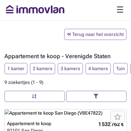
Terug naar het overzicht
Appartement te koop - Verenigde Staten
1 kamer
2 kamers
3 kamers
4 kamers
Tuin
9 zoekertjes (1 - 9)
Appartement te koop
1 532 762 €
92101
San Diego