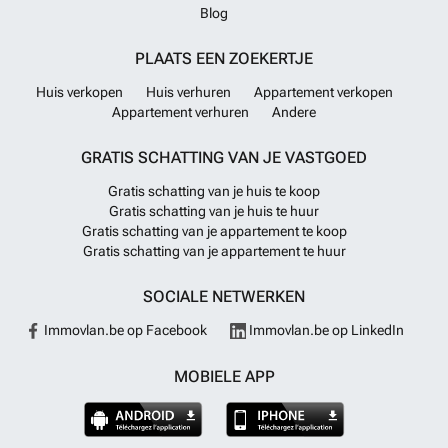
uitmuntende voorzieningen. Neem vandaag nog contact met ons op
Blog
voor meer informatie of om een bezichtiging in te plannen en ervaar
zelf de allure van dit toplocatie in San Diego.
Meer weten?
PLAATS EEN ZOEKERTJE
Huis verkopen
Huis verhuren
Appartement verkopen
Appartement verhuren
Andere
GRATIS SCHATTING VAN JE VASTGOED
Gratis schatting van je huis te koop
Gratis schatting van je huis te huur
Gratis schatting van je appartement te koop
Gratis schatting van je appartement te huur
SOCIALE NETWERKEN
Immovlan.be op Facebook
Immovlan.be op LinkedIn
MOBIELE APP