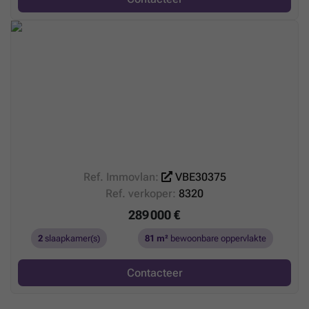
Ref. Immovlan:
VBE30375
Ref. verkoper:
8320
289 000 €
2
slaapkamer(s)
81 m²
bewoonbare oppervlakte
Contacteer