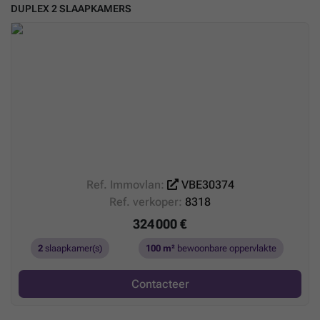
DUPLEX 2 SLAAPKAMERS
Ref. Immovlan:
VBE30374
Ref. verkoper:
8318
324 000 €
2
slaapkamer(s)
100 m²
bewoonbare oppervlakte
Contacteer