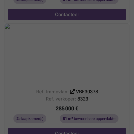
Contacteer
Ref. Immovlan:
VBE30378
Ref. verkoper:
8323
285 000 €
2
slaapkamer(s)
81 m²
bewoonbare oppervlakte
Contacteer