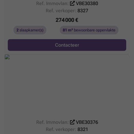
Ref. Immovlan:
VBE30380
Ref. verkoper:
8327
274 000 €
2
slaapkamer(s)
81 m²
bewoonbare oppervlakte
Contacteer
Ref. Immovlan:
VBE30376
Ref. verkoper:
8321