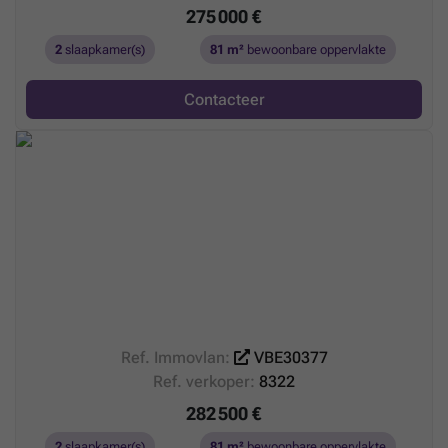
275 000 €
2
slaapkamer(s)
81 m²
bewoonbare oppervlakte
Contacteer
Ref. Immovlan:
VBE30377
Ref. verkoper:
8322
282 500 €
2
slaapkamer(s)
81 m²
bewoonbare oppervlakte