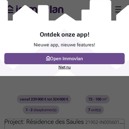
Ontdek onze app!
Nieuwe app, nieuwe features!
Open Immovlan
Niet nu
vanaf 239 000 € tot 324 000 €
72 - 100
m²
1 - 2
slaapkamer(s)
7
unit(s)
Project: Résidence des Saules
21952-IN00560155_OM_8317