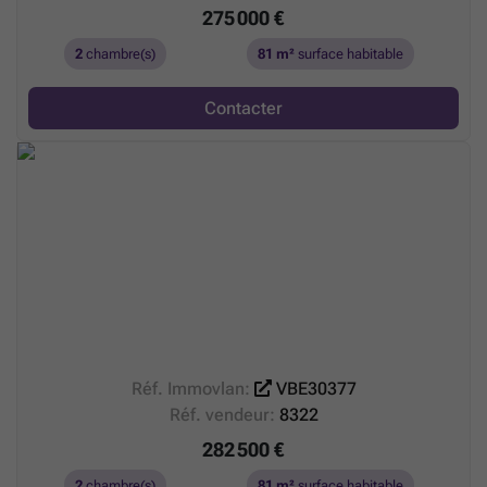
275 000 €
2
chambre(s)
81 m²
surface habitable
Contacter
Réf. Immovlan:
VBE30377
Réf. vendeur:
8322
282 500 €
2
chambre(s)
81 m²
surface habitable