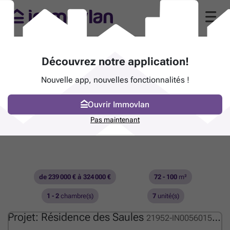
Découvrez notre application!
Nouvelle app, nouvelles fonctionnalités !
Ouvrir Immovlan
Pas maintenant
de 239 000 € à 324 000 €
72 - 100
m²
1 - 2
chambre(s)
7
unité(s)
Projet: Résidence des Saules
21952-IN00560155_OM_8317