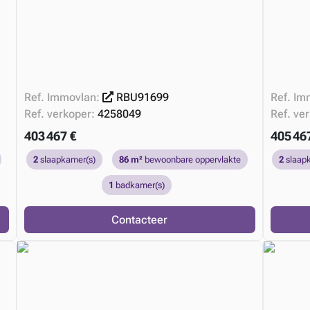
Ref. Immovlan:
RBU91699
Ref. Im
Ref. verkoper:
4258049
Ref. ve
403 467 €
405 46
2
slaapkamer(s)
86 m²
bewoonbare oppervlakte
2
slaap
1
badkamer(s)
Contacteer