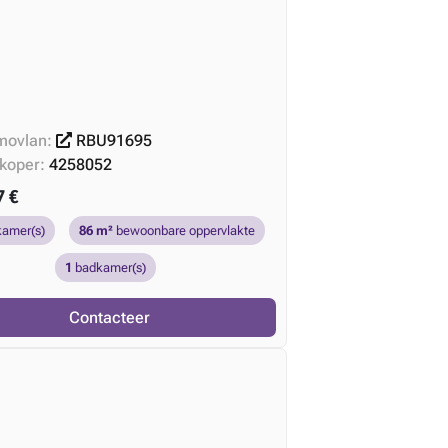
movlan:
RBU91695
rkoper:
4258052
7 €
kamer(s)
86 m²
bewoonbare oppervlakte
1
badkamer(s)
Contacteer