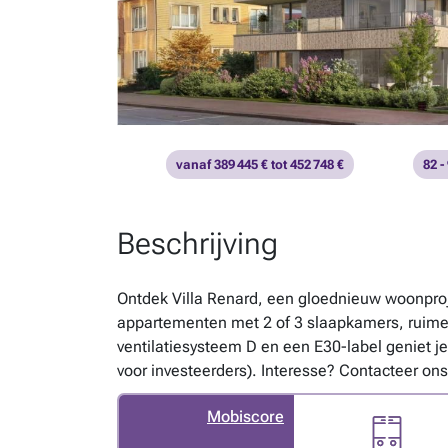
vanaf 389 445 € tot 452 748 €
82 -
Beschrijving
Ontdek Villa Renard, een gloednieuw woonproj
appartementen met 2 of 3 slaapkamers, ruime 
ventilatiesysteem D en een E30-label geniet 
voor investeerders). Interesse? Contacteer o
Mobiscore