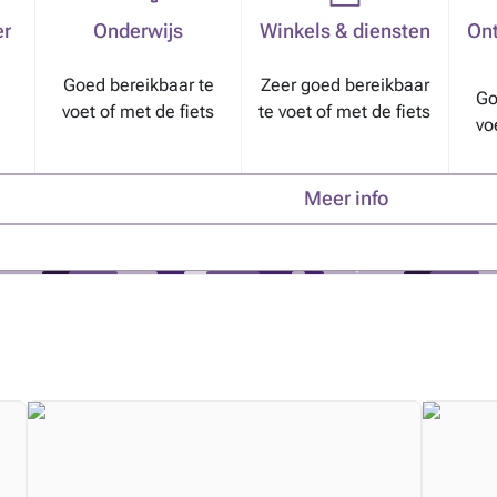
er
Onderwijs
Winkels & diensten
Ont
Goed bereikbaar te
Zeer goed bereikbaar
Go
voet of met de fiets
te voet of met de fiets
vo
Meer info