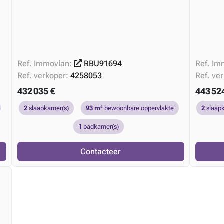
Ref. Immovlan:
RBU91694
Ref. Im
Ref. verkoper:
4258053
Ref. ve
432 035 €
443 52
2
slaapkamer(s)
93 m²
bewoonbare oppervlakte
2
slaap
1
badkamer(s)
Contacteer