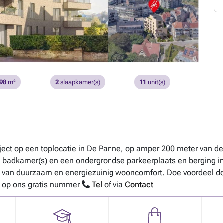
 98
m²
2
slaapkamer(s)
11
unit(s)
ect op een toplocatie in De Panne, op amper 200 meter van de 
badkamer(s) en een ondergrondse parkeerplaats en berging inb
je van duurzaam en energiezuinig wooncomfort. Doe voordeel d
ns op ons gratis nummer
Tel
of via
Contact