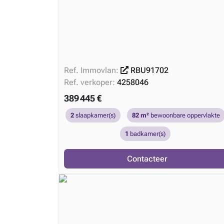
Ref. Immovlan:
RBU91702
Ref. verkoper:
4258046
389 445 €
2
slaapkamer(s)
82 m²
bewoonbare oppervlakte
1
badkamer(s)
Contacteer