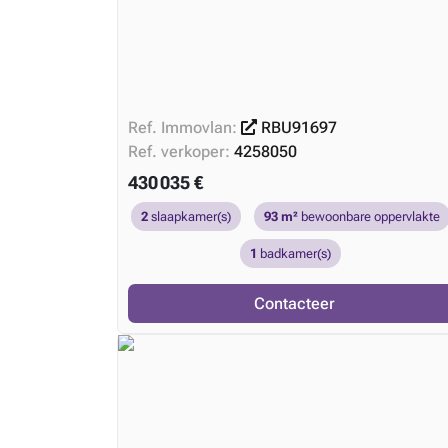
Ref. Immovlan:
RBU91697
Ref. verkoper:
4258050
430 035 €
2
slaapkamer(s)
93 m²
bewoonbare oppervlakte
1
badkamer(s)
Contacteer