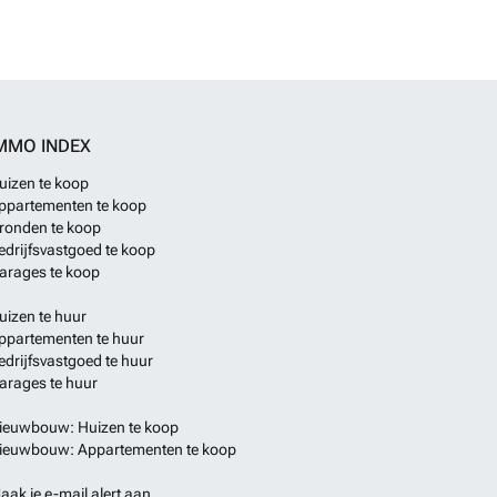
MMO INDEX
uizen te koop
ppartementen te koop
ronden te koop
edrijfsvastgoed te koop
arages te koop
uizen te huur
ppartementen te huur
edrijfsvastgoed te huur
arages te huur
ieuwbouw: Huizen te koop
ieuwbouw: Appartementen te koop
aak je e-mail alert aan