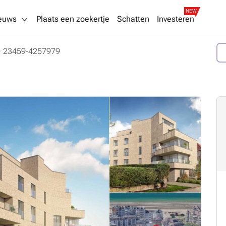
NEW
euws
Plaats een zoekertje
Schatten
Investeren
e
23459-4257979