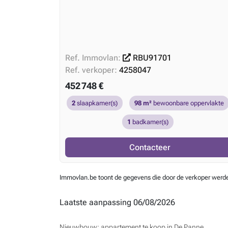
Ref. Immovlan:
RBU91701
Ref. verkoper:
4258047
452 748 €
2
slaapkamer(s)
98 m²
bewoonbare oppervlakte
1
badkamer(s)
Contacteer
Immovlan.be toont de gegevens die door de verkoper werden 
Laatste aanpassing 06/08/2026
Nieuwbouw: appartement te koop in De Panne