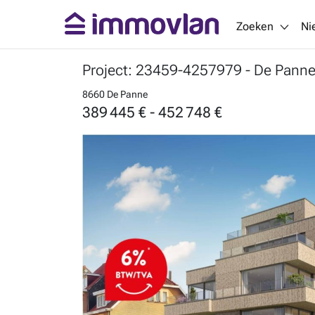
Zoeken
Ni
Project: 23459-4257979
- De Pann
8660 De Panne
389 445 € - 452 748 €