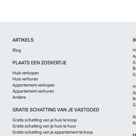
ARTIKELS
I
Blog
H
A
PLAATS EEN ZOEKERTJE
G
B
Huis verkopen
G
Huis verhuren
Appartement verkopen
H
Appartement verhuren
A
Andere
B
G
GRATIS SCHATTING VAN JE VASTGOED
N
Gratis schatting van je huis te koop
N
Gratis schatting van je huis te huur
Gratis schatting van je appartement te koop
M