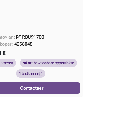
movlan:
RBU91700
rkoper:
4258048
4 €
kamer(s)
96 m²
bewoonbare oppervlakte
1
badkamer(s)
Contacteer