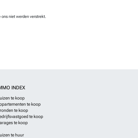
 ons niet werden verstrekt.
MMO INDEX
uizen te koop
ppartementen te koop
ronden te koop
edrijfsvastgoed te koop
arages te koop
uizen te huur