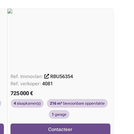
Ref. Immovlan:
RBU56354
Ref. verkoper:
4081
725 000 €
4
slaapkamer(s)
216 m²
bewoonbare oppervlakte
1
garage
Contacteer