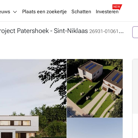
NEW
euws
Plaats een zoekertje
Schatten
Investeren
Project Patershoek
- Sint-Niklaas
26931-01061037_OM_4080