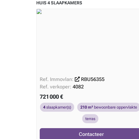
HUIS 4 SLAAPKAMERS
Ref. Immovlan:
RBU56355
Ref. verkoper:
4082
721 000 €
4
slaapkamer(s)
210 m²
bewoonbare oppervlakte
terras
Contacteer