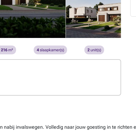
- 216
m²
4
slaapkamer(s)
2
unit(s)
nabij invalswegen. Volledig naar jouw goesting in te richten e