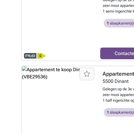
om een nieuw hoofd
zeer mooi apparte
meer informatie o
1 semi-ingerichte 
vandaag nog cont
slaapkamer, 1 douc
en 1 berging. Besch
1
slaapkamer(s)
Contacteer ons v
Contact
Appartement
5500
Dinant
Gelegen op de 3e ve
zeer mooi apparte
1 half ingerichte
douchekamer, 1 kle
berging. Onmiddell
1
slaapkamer(s)
Contacteer ons v