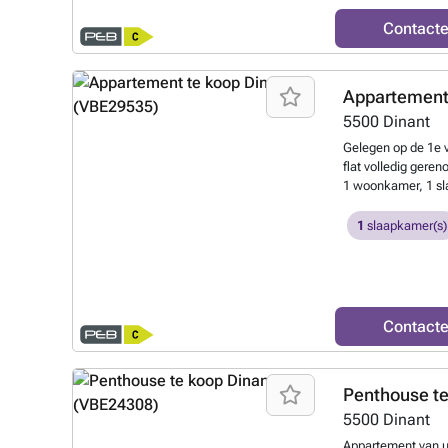
Contact
Appartement
5500
Dinant
Gelegen op de 1e v
flat volledig gere
1 woonkamer, 1 sl
wasruimte, 1 apart 
Huurprijs: 650 € +
1
slaapkamer(s)
###
Meer weten
Contact
Penthouse t
5500
Dinant
Appartement van ui