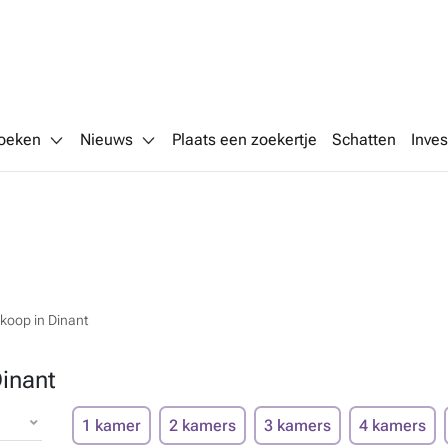
oeken
Nieuws
Plaats een zoekertje
Schatten
Inves
koop in Dinant
inant
1 kamer
2 kamers
3 kamers
4 kamers