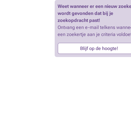
Weet wanneer er een nieuw zoeke
wordt gevonden dat bij je
zoekopdracht past!
Ontvang een e-mail telkens wanne
een zoekertje aan je criteria voldoe
Blijf op de hoogte!