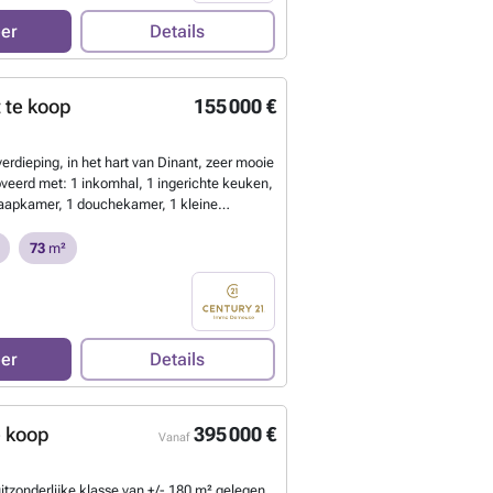
eer
Details
 te koop
155 000 €
erdieping, in het hart van Dinant, zeer mooie
noveerd met: 1 inkomhal, 1 ingerichte keuken,
aapkamer, 1 douchekamer, 1 kleine
toilet en 1 berging. Beschikbaar per direct.
 kosten. Contacteer ons voor een bezoek op
73
m²
?
eer
Details
e koop
395 000 €
Vanaf
tzonderlijke klasse van +/- 180 m² gelegen