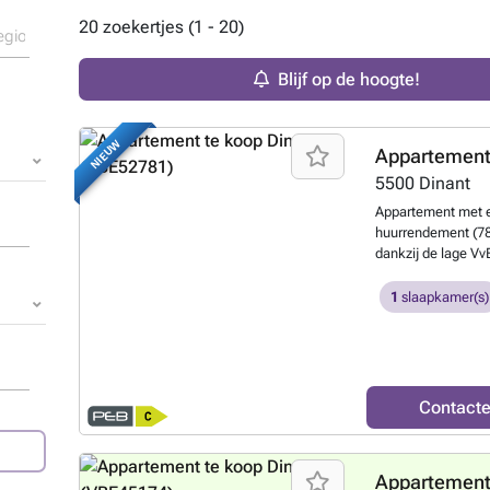
20 zoekertjes (1 - 20)
Blijf op de hoogte!
NIEUW
Appartement
5500
Dinant
Appartement met e
huurrendement (781
dankzij de lage Vv
waterverbruik van
onderhoud van de b
1
slaapkamer(s)
verschillende med
op de begane gron
Maas (het appartem
ondergelopen) en li
van Dinant met zij
Contact
appartement beschi
apart toilet, keuk
inloopkast, 1x sl
Appartement
verhuurd met een 