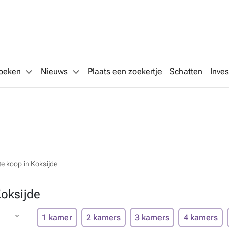
oeken
Nieuws
Plaats een zoekertje
Schatten
Inves
e koop in Koksijde
oksijde
1 kamer
2 kamers
3 kamers
4 kamers