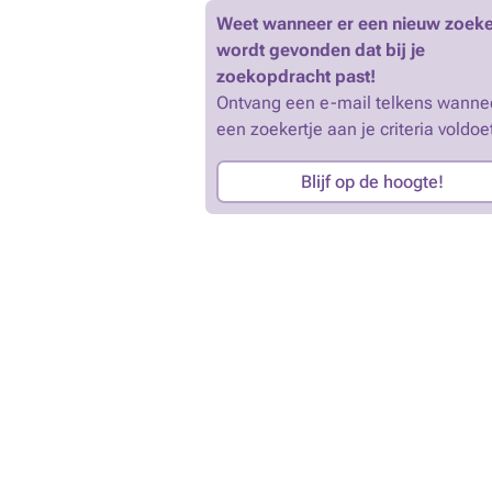
Weet wanneer er een nieuw zoeke
wordt gevonden dat bij je
zoekopdracht past!
Ontvang een e-mail telkens wanne
een zoekertje aan je criteria voldoe
Blijf op de hoogte!