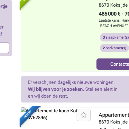
bodem-waterwarm
8670
Koksijde
rtje
verwarming en ver
vloerverwarming. I
485 000 € - 7
nummer ### of 
Laatste kans! Han
"BEACH AVENUE" ! 
er
*Beach Avenue*, op
t!
het gelijkvloerse 
3
slaapkamer(s)
ruime commerciële 
uitbating en profi
2
badkamer(s)
hoogwaardig klante
Toplocatie op een
Contact
luxueuze uitstrali
dankzij de nabijhe
Dierendonck, sterr
Destrooper - Ruime
Er verschijnen dagelijks nieuwe woningen.
unieke kans voor o
Wij blijven voor je zoeken.
Stel een alert in
handelszaak willen
en wij doen de rest.
omgeving. Interes
rondleiding. Plan 
klaar!
Meer weten
NIEUW
Appartement
8670
Koksijde