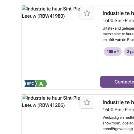
toepassingen zoals 
weten?
Industrie te 
1600
Sint-Pie
Uitstekend gelege
mezzanine te huur
en afrit van de Bru
ligging geniet u va
belangrijke inval
185
m²
2
pa
beschikt over een v
een ruime section
lossen vergemakkel
polybetonvloer met
Vooraan het gebouw
Contact
(bestel)wagens. De
uiteenlopende toepa
productie.
Meer w
Industrie te 
1600
Sint-Pie
Veelzijdig en mult
showroom, opslagr
conciërgewoning) o