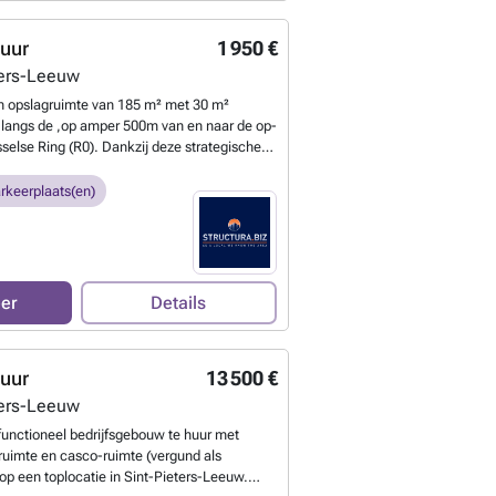
opslag, distributie of lichte productie.
Meer
huur
1 950 €
ters-Leeuw
n opslagruimte van 185 m² met 30 m²
 langs de ,op amper 500m van en naar de op-
sselse Ring (R0). Dankzij deze strategische
n een uitstekende bereikbaarheid richting alle
swegen en Brussel centrum. De opslagruimte
rkeerplaats(en)
rije hoogte van 6 meter en is toegankelijk via
ale poort (4M20X4M00), wat het laden en
ijkt. De ruimte is uitgerust met een
 draagkracht 3T/m² en een lichtstraat.
 is er parking voorzien voor 2-tal
eer
Details
ze opslagruimte is uitermate geschikt voor
ssingen zoals opslag, distributie of lichte
eten?
huur
13 500 €
ters-Leeuw
ifunctioneel bedrijfsgebouw te huur met
uimte en casco-ruimte (vergund als
p een toplocatie in Sint-Pieters-Leeuw.