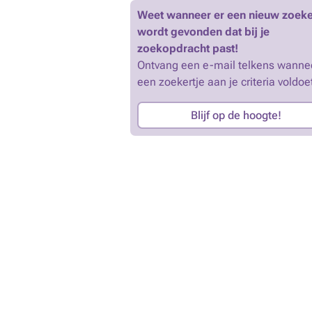
Weet wanneer er een nieuw zoeke
wordt gevonden dat bij je
zoekopdracht past!
Ontvang een e-mail telkens wanne
een zoekertje aan je criteria voldoe
Blijf op de hoogte!