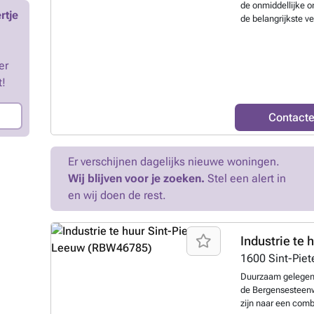
de onmiddellijke 
beschikt niet over
rtje
de belangrijkste 
voorbereid voor d
bestaat uit een wac
eveneens zeven pa
mooie en afzonderl
meerwaarde biedt
berging/kantoorrui
Huurvoorwaarden D
er
van 80 euro voor v
8.287,50, inclusie
t!
water.
Meer wete
de gemeenschappel
wordt later meeged
ondernemingen die 
Contact
instapklare kantoo
Brussel.
Meer wet
Er verschijnen dagelijks nieuwe woningen.
Wij blijven voor je zoeken.
Stel een alert in
en wij doen de rest.
Industrie te 
1600
Sint-Pie
Duurzaam gelegen 
de Bergensesteenwe
zijn naar een combi