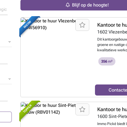
Blijf op de hoogte!
NIEUW
Kantoor te h
1602
Vlezenb
Dit kantoorgebouw
groene en rustige
kwalitatieve werk
bereikbaarheid naa
Het gebouw bevind
356
m²
bedrijven, dienstv
harmonieus sameng
genieten gebruiker
boeten aan bereikb
gerenoveerd in 200
Contact
te delen kantoorru
omvat onder meer 
LED-verlichting, 
TOPPER
Kantoor te h
dakramen, wat bijd
werkomgeving. Het
1600
Sint-Pie
een warmtepompsy
Immo Pické biedt 
verwarming als koe