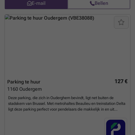
E-mail
Bellen
127 €
Parking te huur
1160
Oudergem
Deze parking, die zich in Ouderghem bevindt, ligt net buiten de
stadskern van Brussel. Met metrohaltes Beaulieu en treinstation Delta
ligt deze parking perfect voor pendelaars die makkelijk in en uit
brussel moeten. Daarnaast bevindt de parking zich vlak naast de
Japanse School van Brussel en naast de E411. Reserveer nu deze
uitstekend gelegen parking bij BePark zodat u snel en gemakkelijk
een vaste parkeerplaats heeft. U kunt uw parkeerplaats direct boeken