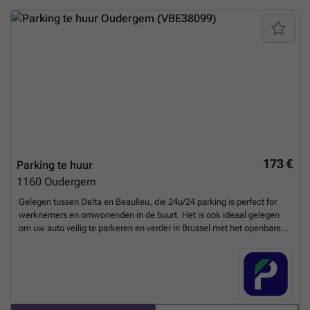
_listing&utm_content=be
Meer weten?
173 €
Parking te huur
1160
Oudergem
Gelegen tussen Delta en Beaulieu, die 24u/24 parking is perfect for
werknemers en omwonenden in de buurt. Het is ook ideaal gelegen
om uw auto veilig te parkeren en verder in Brussel met het openbare
vervoer door te gaan. U kunt uw parkeerplaats direct boeken op de
volgende link: ### %20-%20oudergem/rue-jules-cockx-6-
auderghem-2971?
utm_source=ubiflow&utm_medium=referral&utm_campaign=parking
_listing&utm_content=be
Meer weten?