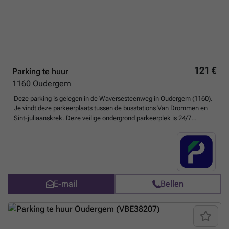
121 €
Parking te huur
1160
Oudergem
Deze parking is gelegen in de Waversesteenweg in Oudergem (1160).
Je vindt deze parkeerplaats tussen de busstations Van Drommen en
Sint-juliaanskrek. Deze veilige ondergrond parkeerplek is 24/7
toegankelijk, ideaal voor werknemers of inwoners die op zoek zijn
naar een veilige en makkelijke parkeeroplossing. Boek snel of neem
contact met ons op voor meer informatie. U kunt uw parkeerplaats
direct boeken op de volgende link: ### %20-
%20oudergem/chaussee-de-wavre-1346-auderghem-2702?
utm_source=ubiflow&utm_medium=referral&utm_campaign=parking
E-mail
Bellen
_listing&utm_content=be
Meer weten?