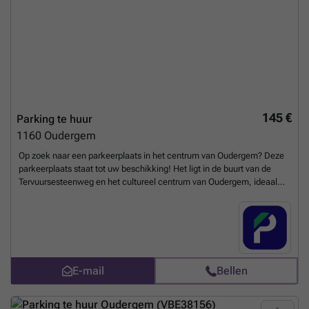
145 €
Parking te huur
1160
Oudergem
Op zoek naar een parkeerplaats in het centrum van Oudergem? Deze
parkeerplaats staat tot uw beschikking! Het ligt in de buurt van de
Tervuursesteenweg en het cultureel centrum van Oudergem, ideaal
voor bedrijven in de buurt die op zoek zijn naar een parkeerplaats voor
hun werknemers. Aarzel niet en neem vandaag nog contact met ons
op! U kunt uw parkeerplaats direct boeken op de volgende link: ###
%20-%20oudergem/chaussee-de-wavre-1745-bassem-gardens-
2813?
utm_source=ubiflow&utm_medium=referral&utm_campaign=parking
E-mail
Bellen
_listing&utm_content=be
Meer weten?