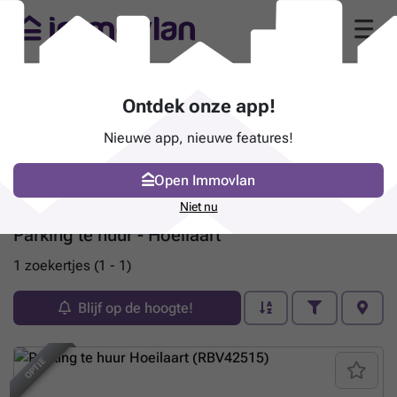
Ontdek onze app!
Nieuwe app, nieuwe features!
Open Immovlan
Niet nu
Parking te huur - Hoeilaart
1 zoekertjes (1 - 1)
Blijf op de hoogte!
OPTIE