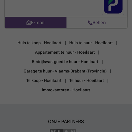
een parkeerplaats, aarzel dan niet om online te reserveren. U kunt uw
parkeerplaats direct boeken op de volgende link: ### %20-
%20oudergem/rue-de-la-strategie-44-auderghem-2761?
utm_source=ubiflow&utm_medium=referral&utm_campaign=parking
E-mail
Bellen
_listing&utm_content=be
Meer weten?
Huis te koop - Hoeilaart
Huis te huur - Hoeilaart
Appartement te huur - Hoeilaart
Bedrijfsvastgoed te huur - Hoeilaart
Garage te huur - Vlaams-Brabant (Provincie)
Te koop - Hoeilaart
Te huur - Hoeilaart
Immokantoren - Hoeilaart
ONZE PARTNERS