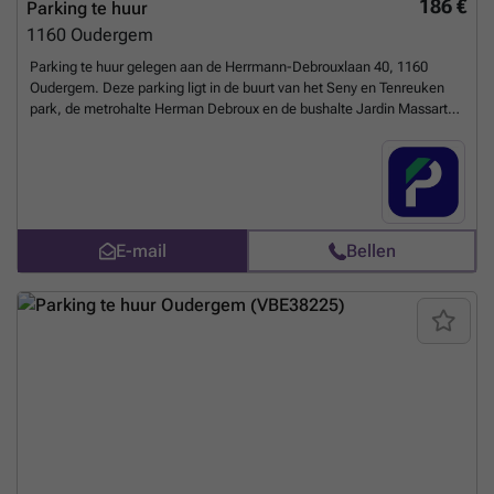
186 €
Parking te huur
1160
Oudergem
Parking te huur gelegen aan de Herrmann-Debrouxlaan 40, 1160
Oudergem. Deze parking ligt in de buurt van het Seny en Tenreuken
park, de metrohalte Herman Debroux en de bushalte Jardin Massart.
Of u nu woont of werkt in deze wijk, deze beveiligde parking is ideaal
om uw auto te parkeren. Als u geïnteresseerd bent in deze parking,
aarzel dan niet om uw plaats te reserveren op onze website. U kunt
uw parkeerplaats direct boeken op de volgende link: ###
Meer
weten?
E-mail
Bellen