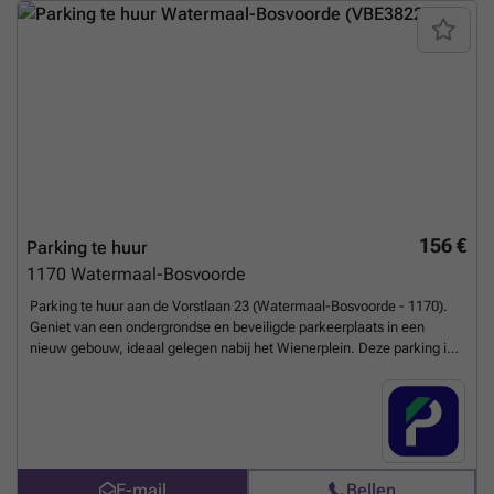
_listing&utm_content=be
Meer weten?
156 €
Parking te huur
1170
Watermaal-Bosvoorde
Parking te huur aan de Vorstlaan 23 (Watermaal-Bosvoorde - 1170).
Geniet van een ondergrondse en beveiligde parkeerplaats in een
nieuw gebouw, ideaal gelegen nabij het Wienerplein. Deze parking is
perfect voor buurtbewoners en werknemers in de wijk die zorgeloos
willen parkeren. Slechts op enkele stappen van de Royale Belge, biedt
deze locatie een praktische en veilige oplossing voor uw dagelijkse
parkeerbehoeften. Wacht niet langer, reserveer uw plaats vandaag
nog online! U kunt uw parkeerplaats direct boeken op de volgende
link: ###
Meer weten?
E-mail
Bellen