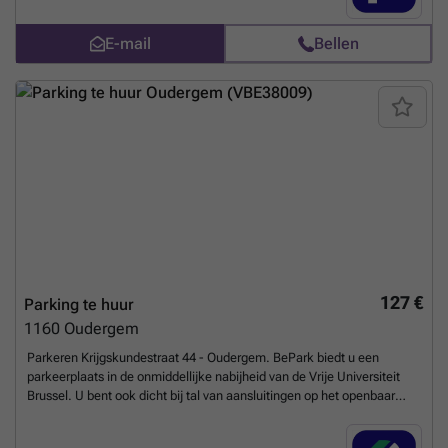
op de volgende link: ### %20-%20oudergem/rue-maurice-charlent-
42-auderghem-2670?
E-mail
Bellen
utm_source=ubiflow&utm_medium=referral&utm_campaign=parking
_listing&utm_content=be
Meer weten?
127 €
Parking te huur
1160
Oudergem
Parkeren Krijgskundestraat 44 - Oudergem. BePark biedt u een
parkeerplaats in de onmiddellijke nabijheid van de Vrije Universiteit
Brussel. U bent ook dicht bij tal van aansluitingen op het openbaar
vervoer (bus/metro/tram). U kunt ook gebruik maken van de winkels in
de omgeving. Als u in de buurt werkt of woont en op zoek bent naar