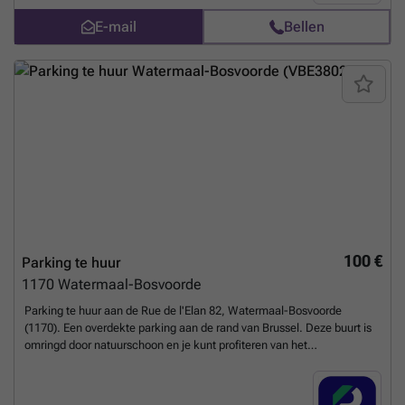
E-mail
Bellen
100 €
Parking te huur
1170
Watermaal-Bosvoorde
Parking te huur aan de Rue de l'Elan 82, Watermaal-Bosvoorde
(1170). Een overdekte parking aan de rand van Brussel. Deze buurt is
omringd door natuurschoon en je kunt profiteren van het
Terkamerenbos en het adembenemende meer. De locatie is gevuld
met verschillende restaurants, winkels, ziekenhuizen en bedrijven.
Bovendien ligt het stadscentrum op ongeveer 25 minuten met de auto,