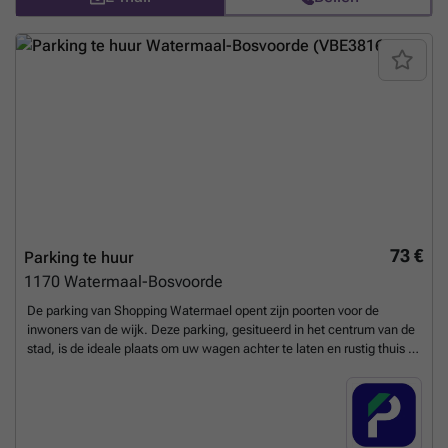
73 €
Parking te huur
1170
Watermaal-Bosvoorde
De parking van Shopping Watermael opent zijn poorten voor de
inwoners van de wijk. Deze parking, gesitueerd in het centrum van de
stad, is de ideale plaats om uw wagen achter te laten en rustig thuis te
komen. Toegankelijk met een afstandsbediening en dit 24/7. U kunt
uw parkeerplaats direct boeken op de volgende link: ### %20-
%20watermaal-bosvoorde/keym-42-2969?
utm_source=ubiflow&utm_medium=referral&utm_campaign=parking
_listing&utm_content=be
Meer weten?