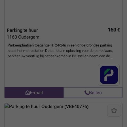
160 €
Parking te huur
1160
Oudergem
Parkeerplaatsen toegangelijk 24/24u in een ondergrondse parking
naast het metro station Delta. Ideale oplossing voor de pendelaars,
parkeer uw voertuig bij het aankomen in Brussel en neem dan de
Metro om de files te vermijden. U kunt uw parkeerplaats direct boeken
op de volgende link: ### %20-%20oudergem/boulevard-du-
triomphe-174-auderghem-2688?
utm_source=ubiflow&utm_medium=referral&utm_campaign=parking
_listing&utm_content=be
Meer weten?
E-mail
Bellen