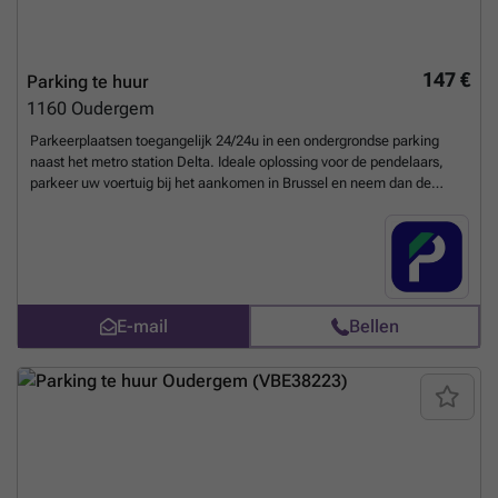
147 €
Parking te huur
1160
Oudergem
Parkeerplaatsen toegangelijk 24/24u in een ondergrondse parking
naast het metro station Delta. Ideale oplossing voor de pendelaars,
parkeer uw voertuig bij het aankomen in Brussel en neem dan de
Metro om de files te vermijden. U kunt uw parkeerplaats direct boeken
op de volgende link: ### %20-%20oudergem/boulevard-du-
triomphe-173-auderghem-3015?
utm_source=ubiflow&utm_medium=referral&utm_campaign=parking
_listing&utm_content=be
Meer weten?
E-mail
Bellen