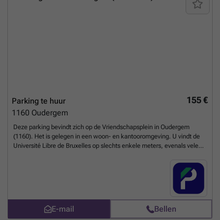
155 €
Parking te huur
1160
Oudergem
Deze parking bevindt zich op de Vriendschapsplein in Oudergem
(1160). Het is gelegen in een woon- en kantooromgeving. U vindt de
Université Libre de Bruxelles op slechts enkele meters, evenals vele
scholen zoals de Europese School van Brussel III en vele andere.
Binnen enkele minuten vindt u diverse lijnen van vele
openbaarvervoers haltes zoals de metrohalte Pétillon en de tramhaltes
VUB en Arsenal. Reserveer nu uw plaats in deze parkeergarage. U
kunt uw parkeerplaats direct boeken op de volgende link: ### %20-
%20oudergem/place-de-l-amitie-7-auderghem-2722?
E-mail
Bellen
utm_source=ubiflow&utm_medium=referral&utm_campaign=parking