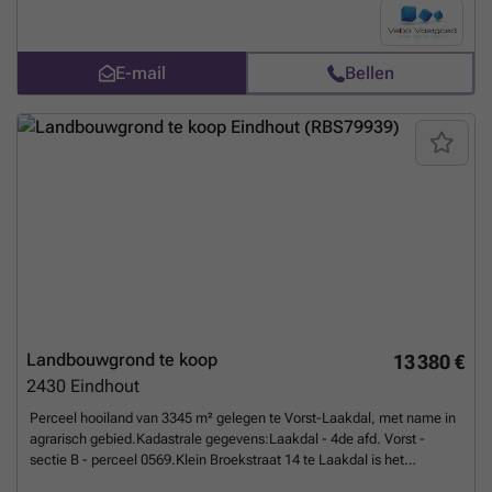
weten?
E-mail
Bellen
Landbouwgrond te koop
13 380 €
2430
Eindhout
Perceel hooiland van 3345 m² gelegen te Vorst-Laakdal, met name in
agrarisch gebied.Kadastrale gegevens:Laakdal - 4de afd. Vorst -
sectie B - perceel 0569.Klein Broekstraat 14 te Laakdal is het
dichtstbijzijnde adres zoals opgegeven in Geopunt.Voor specifieke