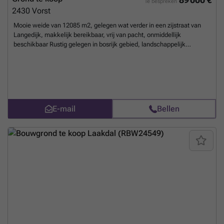
Te bespreken
2430
Vorst
Mooie weide van 12085 m2, gelegen wat verder in een zijstraat van
Langedijk, makkelijk bereikbaar, vrij van pacht, onmiddellijk
beschikbaar Rustig gelegen in bosrijk gebied, landschappelijk
waardevol gebied, met wandelpaden Een schuilstal is aanwezig, er
hebben altijd paarden op gelopen Een serieus bod wordt
overwogen
Meer weten?
E-mail
Bellen