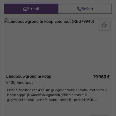
E-mail
Bellen
Landbouwgrond te koop
19 960 €
2430
Eindhout
Perceel hooiland van 4990 m² gelegen te Vorst-Laakdal, met name in
landschappelijk waardevol agrarisch gebied.Kadastrale
gegevens:Laakdal - 4de afd. Vorst - sectie B - perceel 0600.
Broekstraat 11 te Laakdal is het dichtstbijzijnde adres zoals
opgegeven in Geopunt.Voor specifieke ligging en vragen omtrent deze
grond kan u ons vrijblijvend contacteren op ### of ###
Meer