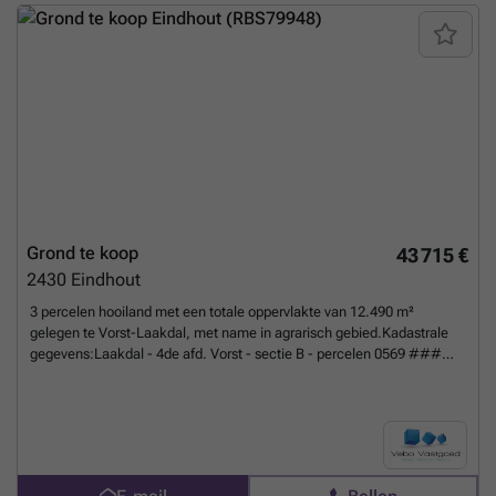
activiteit of vrij beroep toegestaan mits respecteren van de
voorwaarden. Dankzij de ruime bouwvoorschriften dewelke tal van
mogelijkheden bieden kan u hier zorgeloos uw droomwoning bouwen.
Aarzel niet om ons te contacteren voor verdere vrijblijvende
informatie.Interesse in een GRATIS SCHATTING van uw eigendom?
Bel ###
Meer weten?
Grond te koop
43 715 €
2430
Eindhout
3 percelen hooiland met een totale oppervlakte van 12.490 m²
gelegen te Vorst-Laakdal, met name in agrarisch gebied.Kadastrale
gegevens:Laakdal - 4de afd. Vorst - sectie B - percelen 0569 ###
Klein Broekstraat 14 te Laakdal is het dichtstbijzijnde adres zoals
opgegeven in Geopunt.Voor specifieke ligging en vragen omtrent deze
gronden kan u ons vrijblijvend contacteren op ### of ###
Meer
weten?