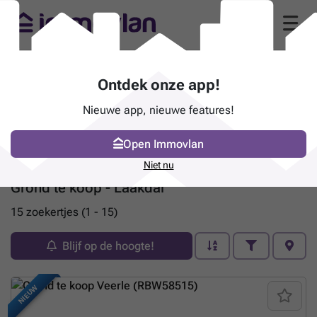
Ontdek onze app!
Nieuwe app, nieuwe features!
Open Immovlan
Niet nu
Grond te koop - Laakdal
15 zoekertjes (1 - 15)
Blijf op de hoogte!
NIEUW