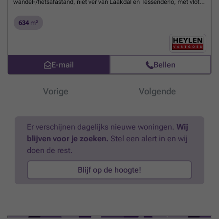
wandel-/fietsafastand, niet ver van Laakdal en Tessenderlo, met vlotte
verbinding naar de E313 en omliggende industriezones. Contacteer
ons voor meer info, de verkavelingsvoorschriften en plannen via ###
634
m²
of ### . Bouwgrond voor HOB op 634,29 m²
Meer weten?
E-mail
Bellen
Vorige
Volgende
Er verschijnen dagelijks nieuwe woningen.
Wij
blijven voor je zoeken.
Stel een alert in en wij
doen de rest.
Blijf op de hoogte!