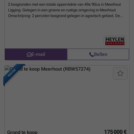
2 bosgronden met een totale oppervlakte van 49a 90ca in Meerhout
Ligging: Gelegen in een groene en rustige omgeving in Meerhout
Omschrijving: 2 percelen bosgrond gelegen in agrarisch gebied. De
percelen zijn omringd door bos en landbouwgrond. De percelen zijn
zeer rustig gelegen. Bij interesse of vragen, neem gerust contact op.
Overstromingsgevoeligheid: P-score: A
Meer weten?
E-mail
Bellen
NIEUW
175 000 €
Grond te koop