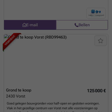
ligging en vragen omtrent deze grond kan u ons vrijblijvend
contacteren op ### of ###
Meer weten?
E-mail
Bellen
VERKOCHT
Grond te koop
125 000 €
2430
Vorst
Goed gelegen bouwgronden voor half-open en gesloten woningen.
Vlak in het gezellige centrum van Vorst met alle voorzieningen op