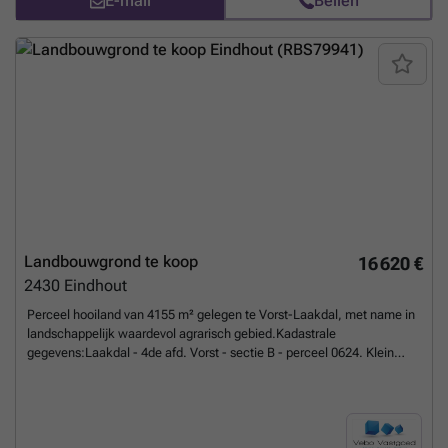
E-mail
Bellen
Landbouwgrond te koop
16 620 €
2430
Eindhout
Perceel hooiland van 4155 m² gelegen te Vorst-Laakdal, met name in
landschappelijk waardevol agrarisch gebied.Kadastrale
gegevens:Laakdal - 4de afd. Vorst - sectie B - perceel 0624. Klein
Broekstraat 14 en Nieuwe baan 25 te Laakdal zijn de dichtstbijzijnde
adressen zoals opgegeven in Geopunt.Voor specifieke ligging en
vragen omtrent deze grond kan u ons vrijblijvend contacteren op ###
of ###
Meer weten?