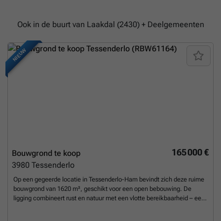
Ook in de buurt van Laakdal (2430) + Deelgemeenten
NIEUW
165 000 €
Bouwgrond te koop
3980
Tessenderlo
Op een gegeerde locatie in Tessenderlo-Ham bevindt zich deze ruime
bouwgrond van 1620 m², geschikt voor een open bebouwing. De
ligging combineert rust en natuur met een vlotte bereikbaarheid – een
zeldzame troef. De grond is gelegen op wandelafstand van het
gerenommeerde Millennium Golfdomein en het natuurgebied rond de