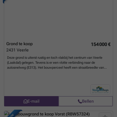
Grond te koop
154 000 €
2431
Veerle
Deze grond is uiterst rustig en toch vlakbij het centrum van Veerle
(Laakdal) gelegen. Tevens is er een vlotte verbinding naar de
autosnelweg (E313). Het bouwperceel heeft een straatbreedte van
24,70 meter en een diepte van enerzijds 45,95 meter en anderzijds
25,69 meter, gelegen in een goedgekeurde (niet vervallen)
verkaveling. Extra troeven: Tal van mogelijkheden, Topligging! Geen
bouwverplichting! Een ideaal perceel om een mooie gezinswoning op
te bouwen! Interesse? Neem vrijblijvend contact op en vraag de
bouwvoorschriften op! Kenneth ( ### ) op ### of Melissa ( ### )
E-mail
Bellen
op ###
Meer weten?