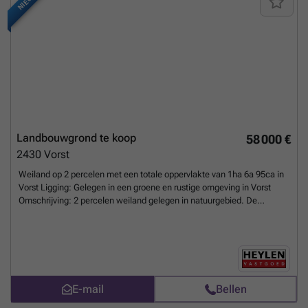
NIEUW
Landbouwgrond te koop
58 000 €
2430
Vorst
Weiland op 2 percelen met een totale oppervlakte van 1ha 6a 95ca in
Vorst Ligging: Gelegen in een groene en rustige omgeving in Vorst
Omschrijving: 2 percelen weiland gelegen in natuurgebied. De
percelen zijn zeer rustig gelegen. Bij interesse of vragen, neem gerust
contact op. Overstromingsgevoeligheid: P-score: B
Meer weten?
E-mail
Bellen