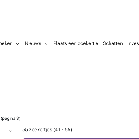
oeken
Nieuws
Plaats een zoekertje
Schatten
Inves
e
(pagina 3)
55 zoekertjes (41 - 55)