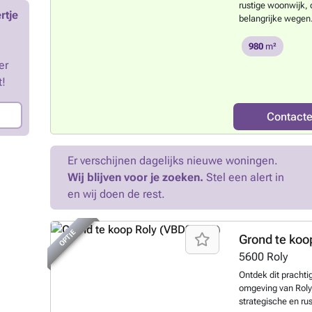
rustige woonwijk, 
nutsvoorzieningen 
rtje
belangrijke wegen.
van een project op
en 30 minuten van 
overstromingsgebie
bouw van een villa
980
m²
Built", wat het ont
Bestemmingsplan o
de gunstige liggin
er
bezichtigingen 7 d
bijzonder aantrekk
t!
### of per e-mai
voor investeerders
op de opportunitei
een voordelige aan
Contact
het een zeer compe
de grote uitbreidi
Neem contact op m
Er verschijnen dagelijks nieuwe woningen.
een bezichtiging t
Wij blijven voor je zoeken.
Stel een alert in
interessante kans
en wij doen de rest.
te realiseren op e
perfect aansluiten
Vlaanderen.
Meer
OPTIE
Grond te koo
5600
Roly
Ontdek dit pracht
omgeving van Roly,
strategische en rus