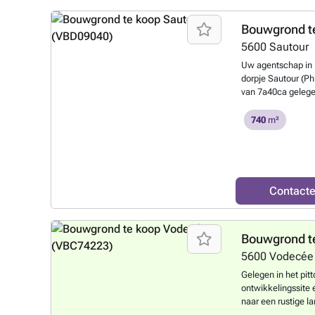
prijsstelling. Voo
kunt u contact op
Bouwgrond t
de opgegeven cont
5600
Sautour
waardevolle stuk l
bespreken.
Meer 
Uw agentschap in M
dorpje Sautour (Phi
van 7a40ca gelege
breedte: ongeveer 2
geen verplichting 
740
m²
populair dorp, ide
hoger bod wordt g
beslissingsbevoeg
op club-immobili
Contact
Bouwgrond t
5600
Vodecée
Gelegen in het pit
ontwikkelingssite 
naar een rustige l
perceel beslaat ee