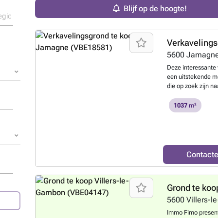
Blijf op de hoogte!
Verkavelings
5600
Jamagn
Deze interessante
een uitstekende m
die op zoek zijn n
de rue Belle Ruell
aangeboden voor ee
1037
m²
perceel met een to
uitstekend leent v
nieuwe bouwprojec
gunstig, met de no
omgeving en goede
Contact
elektriciteit en wa
eenvoudig en aant
vormt een groot pl
Grond te koo
een rustige landeli
binnen handbereik 
5600
Villers-
rust zoekt zonder 
Immo Fimo present
van belangrijke v