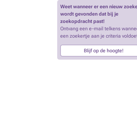
Weet wanneer er een nieuw zoeke
wordt gevonden dat bij je
zoekopdracht past!
Ontvang een e-mail telkens wanne
een zoekertje aan je criteria voldoe
Blijf op de hoogte!